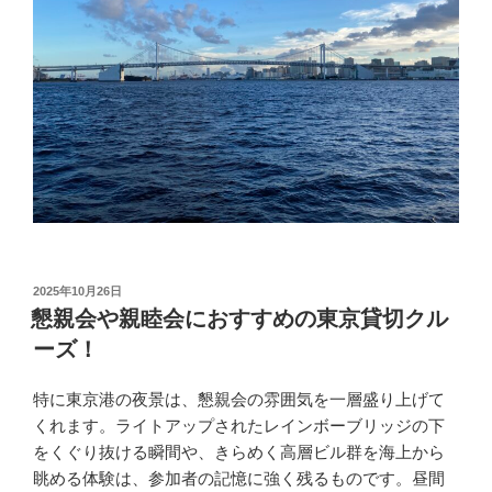
投
2025年10月26日
稿
懇親会や親睦会におすすめの東京貸切クル
日:
ーズ！
特に東京港の夜景は、懇親会の雰囲気を一層盛り上げて
くれます。ライトアップされたレインボーブリッジの下
をくぐり抜ける瞬間や、きらめく高層ビル群を海上から
眺める体験は、参加者の記憶に強く残るものです。昼間