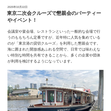
投
2025年10月22日
稿
東京二次会クルーズで懇親会のパーティー
日:
やイベント！
会議室や宴会場、レストランといった一般的な会場で行
うのももちろん定番ですが、近年特に人気を集めている
のが「東京港の貸切クルーズ」を利用した懇親会です。
海に囲まれた開放感あふれる空間で、日常では味わえな
い特別な時間を共有できることから、多くの企業や団体
が利用を検討するようになっています。