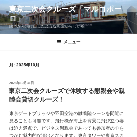
コ
東京二次会クルーズ「マルコポー
ン
ロ」
テ
ン
絵本から飛び出したような可愛いらしい船
ツ
へ
メニュー
ス
キ
ッ
月:
2025年10月
プ
投
2025年10月31日
稿
東京二次会クルーズで体験する懇親会や親
日:
睦会貸切クルーズ！
東京ゲートブリッジや羽田空港の離着陸シーンを間近に
見ることも可能です。飛行機が海上を背景に飛び立つ姿
は迫力満点で、ビジネス懇親会であっても参加者の心を
つかむ魅力的な演出となります。東京タワーや東京スカ