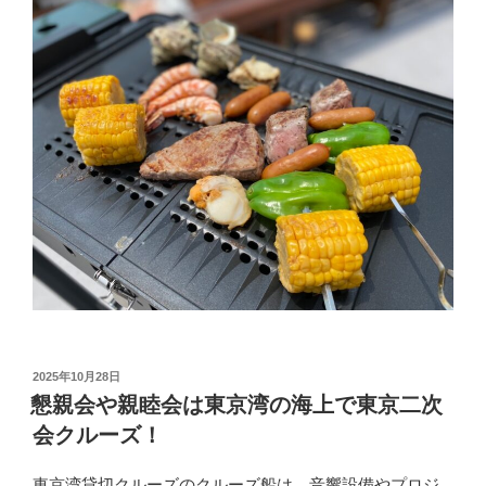
投
2025年10月28日
稿
懇親会や親睦会は東京湾の海上で東京二次
日:
会クルーズ！
東京湾貸切クルーズのクルーズ船は、音響設備やプロジ