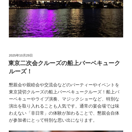
投
2025年10月29日
稿
東京二次会クルーズの船上バーベキューク
日:
ルーズ！
懇親会や親睦会や交流会などのパーティーやイベントを
東京貸切クルーズの船上バーベキュークルーズ！船上バ
ーベキューやライブ演奏、マジックショーなど、特別な
演出を取り入れることも人気です。通常の宴会場では味
わえない「非日常」の体験が加わることで、懇親会自体
が参加者にとって特別な思い出になります。