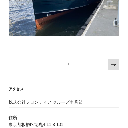
投
次
固定ページ
1
の
稿
ペ
ナ
ー
ビ
アクセス
ジ
ゲ
ー
株式会社フロンティア クルーズ事業部
シ
住所
ョ
東京都板橋区徳丸4-11-3-101
ン