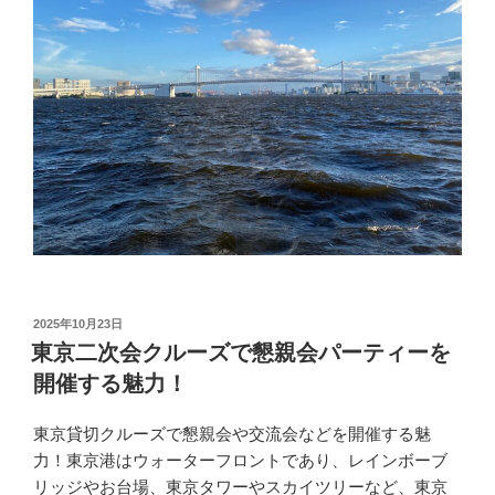
投
2025年10月23日
稿
東京二次会クルーズで懇親会パーティーを
日:
開催する魅力！
東京貸切クルーズで懇親会や交流会などを開催する魅
力！東京港はウォーターフロントであり、レインボーブ
リッジやお台場、東京タワーやスカイツリーなど、東京