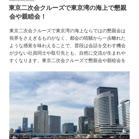
稿
東京二次会クルーズで東京湾の海上で懇親
日:
会や親睦会！
東京二次会クルーズで東京湾の海上ならではの懇親会は
視界をさえぎるものがなく、都会の喧騒から一歩離れた
ような感覚を味わえることで、普段は会話を交わす機会
が少ない社員同士や取引先とも、自然に交流が生まれや
すくなります。東京二次会クルーズで懇親会や親睦会を