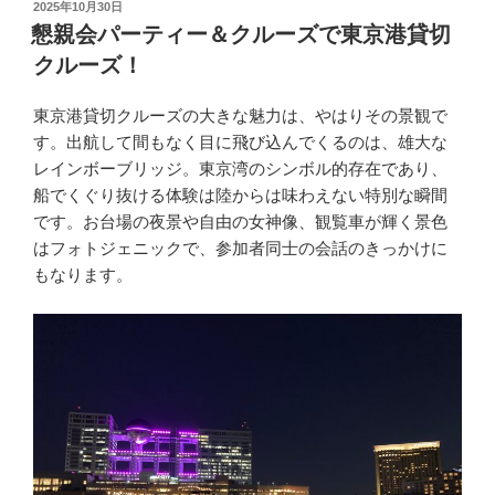
投
2025年10月30日
稿
懇親会パーティー＆クルーズで東京港貸切
日:
クルーズ！
東京港貸切クルーズの大きな魅力は、やはりその景観で
す。出航して間もなく目に飛び込んでくるのは、雄大な
レインボーブリッジ。東京湾のシンボル的存在であり、
船でくぐり抜ける体験は陸からは味わえない特別な瞬間
です。お台場の夜景や自由の女神像、観覧車が輝く景色
はフォトジェニックで、参加者同士の会話のきっかけに
もなります。