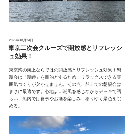
投
2025年10月24日
稿
東京二次会クルーズで開放感とリフレッシ
日:
ュ効果！
東京湾の海上ならではの開放感とリフレッシュ効果！懇
親会は「親睦」を目的とするため、リラックスできる雰
囲気づくりが欠かせません。その点、船上での懇親会は
まさに最適です。心地よい潮風を感じながらデッキで語
らい、船内では食事やお酒を楽しみ、移りゆく景色を眺
める。