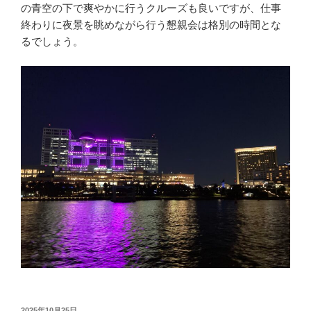
の青空の下で爽やかに行うクルーズも良いですが、仕事
終わりに夜景を眺めながら行う懇親会は格別の時間とな
るでしょう。
投
2025年10月25日