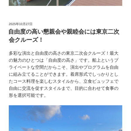
投
2025年10月27日
稿
自由度の高い懇親会や親睦会には東京二次
日:
会クルーズ！
多彩な演出と自由度の高さの東京二次会クルーズ！最大
の魅力のひとつは「自由度の高さ」です。船上というプ
ライベートな空間だからこそ、演出やプログラムを自由
に組み立てることができます。着席形式でしっかりとし
たコース料理を楽しむスタイルから、立食ビュッフェで
自由に交流を促すスタイルまで、目的に合わせて食事の
形を選択可能です。