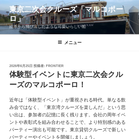
コ
東京二次会クルーズ「マルコポー
ン
ロ」
テ
ン
絵本から飛び出したような可愛いらしい船
ツ
へ
メニュー
ス
キ
ッ
投
2026年6月25日
投稿者:
FRONTIER
プ
稿
体験型イベントに東京二次会クル
日:
ーズのマルコポーロ！
近年は「体験型イベント」が重視される時代。単なる飲
み会ではなく、「東京湾クルーズを楽しんだ」という思
い出は、参加者の記憶に長く残ります。会社の周年イベ
ントや表彰式を組み合わせることで、より特別感のある
パーティー演出も可能です。東京貸切クルーズで新しい
パーティーやイベントを開催しましょう。