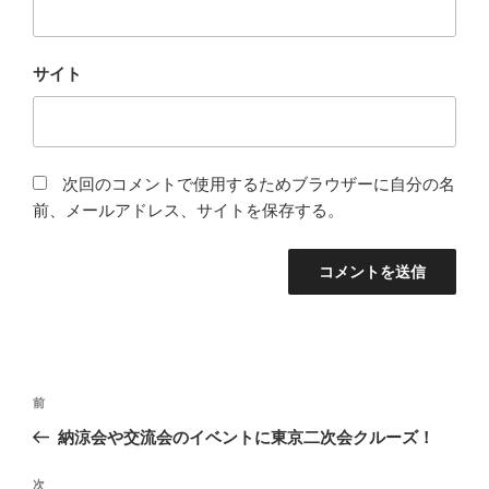
サイト
次回のコメントで使用するためブラウザーに自分の名
前、メールアドレス、サイトを保存する。
投
前
前
稿
の
納涼会や交流会のイベントに東京二次会クルーズ！
ナ
投
ビ
稿
次
次