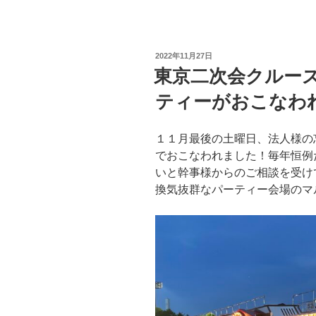
投
2022年11月27日
稿
東京二次会クルー
日:
ティーがおこなわ
１１月最後の土曜日、法人様の
でおこなわれました！毎年恒例
いと幹事様からのご相談を受け
換気抜群なパーティー会場のマ