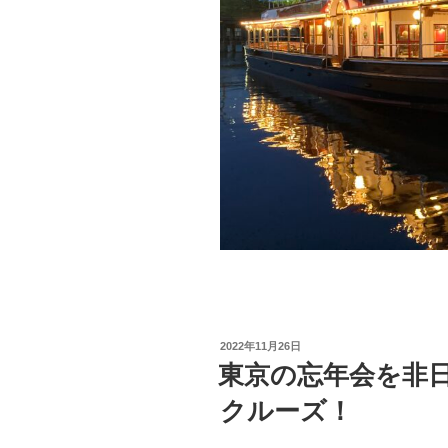
投
2022年11月26日
稿
東京の忘年会を非
日:
クルーズ！