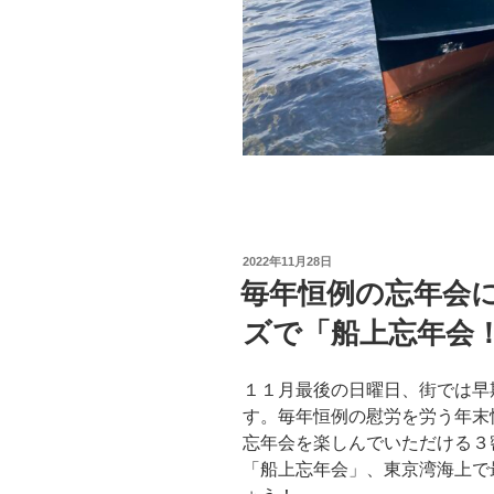
投
2022年11月28日
稿
毎年恒例の忘年会
日:
ズで「船上忘年会
１１月最後の日曜日、街では早
す。毎年恒例の慰労を労う年末
忘年会を楽しんでいただける３
「船上忘年会」、東京湾海上で