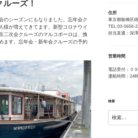
クルーズ！
住所
東京都板橋区徳丸4
会のシーズンにもなりました。忘年会ク
TEL:03-5656-
人様が増えてきてます。新型コロナウイ
担当直通：深澤：0
京二次会クルーズのマルコポーロは、換
めます。忘年会・新年会クルーズの予約
営業時間
電話受付：０
運航時間：24
検索
検
索: