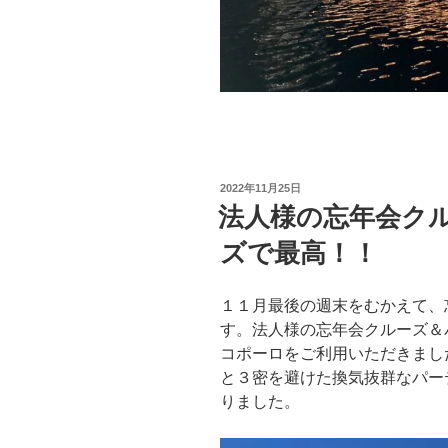
投
2022年11月25日
稿
法人様の忘年会ク
日:
ズで最高！！
１１月最後の週末をむかえて、
す。法人様の忘年会クルーズ＆
コポーロをご利用いただきまし
と３密を避けた換気抜群なパー
りました。