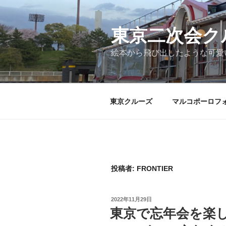
コ
ン
テ
東京二次会ク
ン
絵本から飛び出したような可愛
ツ
へ
ス
キ
東京クルーズ
マルコポーロフ
ッ
プ
投稿者:
FRONTIER
投
2022年11月29日
稿
東京で忘年会を楽
日: