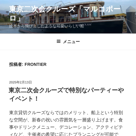
コ
東京二次会クルーズ「マルコポー
ン
ロ」
テ
ン
絵本から飛び出したような可愛いらしい船
ツ
へ
メニュー
ス
キ
ッ
投稿者:
FRONTIER
プ
投
2025年2月13日
稿
東京二次会クルーズで特別なパーティーや
日:
イベント！
東京貸切クルーズならではのメリット、船上という特別
な空間が、新春の祝いの雰囲気を一層盛り上げます。食
事やドリンクメニュー、デコレーション、アクティビテ
ィなど、主催者の希望に応じたプランニングが可能で