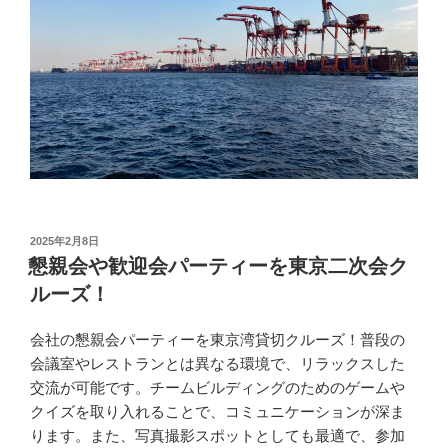
投
2025年2月8日
稿
懇親会や歓迎会パーティーを東京二次会ク
日:
ルーズ！
会社の懇親会パーティーを東京湾貸切クルーズ！普段の
会議室やレストランとは異なる環境で、リラックスした
交流が可能です。チームビルディングのためのゲームや
クイズを取り入れることで、コミュニケーションが深ま
ります。また、写真撮影スポットとしても最適で、参加