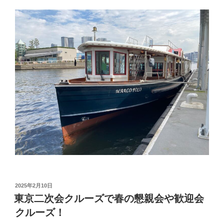
投
2025年2月10日
稿
東京二次会クルーズで春の懇親会や歓迎会
日:
クルーズ！