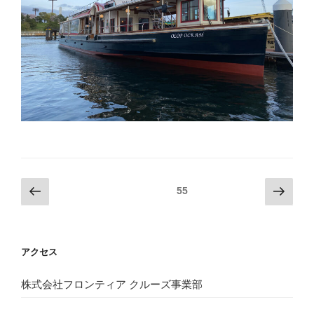
投
前
次
固定ページ
55
の
の
稿
ペ
ペ
ナ
ー
ー
ビ
アクセス
ジ
ジ
ゲ
ー
株式会社フロンティア クルーズ事業部
シ