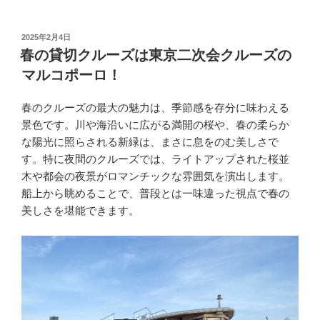
投
2025年2月4日
稿
春の貸切クルーズは東京二次会クルーズの
日:
マルコポーロ！
春のクルーズの最大の魅力は、季節感を存分に味わえる
景色です。川や海沿いに広がる満開の桜や、春の柔らか
な陽光に照らされる新緑は、まさに息をのむ美しさで
す。特に夜間のクルーズでは、ライトアップされた桜並
木や都会の夜景がロマンチックな雰囲気を演出します。
船上から眺めることで、普段とは一味違った視点で春の
美しさを堪能できます。