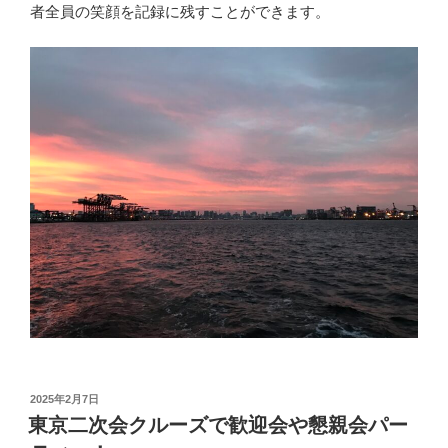
者全員の笑顔を記録に残すことができます。
投
2025年2月7日
稿
東京二次会クルーズで歓迎会や懇親会パー
日: