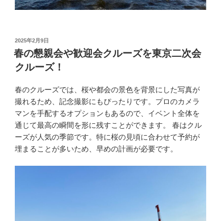
投
2025年2月9日
稿
春の懇親会や歓迎会クルーズを東京二次会
日:
クルーズ！
春のクルーズでは、桜や都会の景色を背景にした写真が
撮れるため、記念撮影にもぴったりです。プロのカメラ
マンを手配するオプションもあるので、イベント全体を
通じて最高の瞬間を形に残すことができます。 春はクル
ーズが人気の季節です。特に桜の見頃に合わせて予約が
埋まることが多いため、早めの計画が必要です。