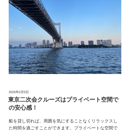
投
2025年2月5日
稿
東京二次会クルーズはプライベート空間で
日:
の安心感！
船を貸し切れば、周囲を気にすることなくリラックスし
た時間を過ごすことができます。プライベートな空間で