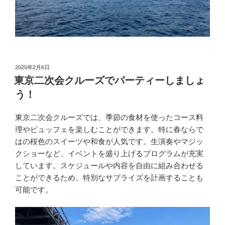
投
2025年2月6日
稿
東京二次会クルーズでパーティーしましょ
日:
う！
東京二次会クルーズでは、季節の食材を使ったコース料
理やビュッフェを楽しむことができます。特に春ならで
はの桜色のスイーツや和食が人気です。生演奏やマジッ
クショーなど、イベントを盛り上げるプログラムが充実
しています。スケジュールや内容を自由に組み合わせる
ことができるため、特別なサプライズを計画することも
可能です。