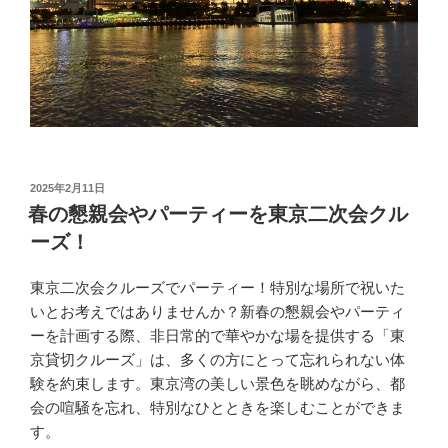
投
2025年2月11日
稿
春の懇親会やパーティーを東京二次会クル
日:
ーズ！
東京二次会クルーズでパーティー！特別な場所で祝いた
いとお考えではありませんか？新春の懇親会やパーティ
ーを計画する際、非日常的で華やかな場を提供する「東
京貸切クルーズ」は、多くの方にとって忘れられない体
験を約束します。東京湾の美しい景色を眺めながら、都
会の喧騒を忘れ、特別なひとときを楽しむことができま
す。