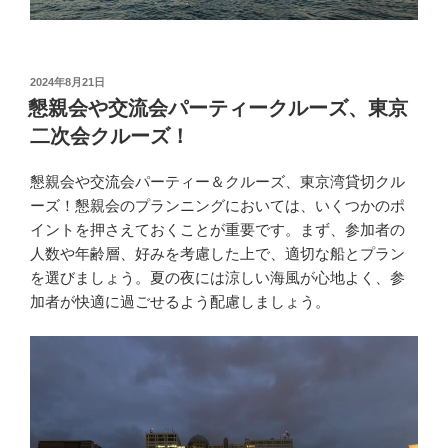
投
2024年8月21日
稿
懇親会や交流会パーティークルーズ、東京
日:
二次会クルーズ！
懇親会や交流会パーティー＆クルーズ、東京湾貸切クル
ーズ！懇親会のプランニングにおいては、いくつかのポ
イントを押さえておくことが重要です。まず、参加者の
人数や年齢層、好みを考慮した上で、適切な船とプラン
を選びましょう。夏の夜には涼しい海風が心地よく、参
加者が快適に過ごせるよう配慮しましょう。