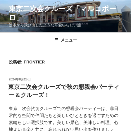
コ
東京二次会クルーズ「マルコポー
ン
ロ」
テ
ン
絵本から飛び出したような可愛いらしい船
ツ
へ
メニュー
ス
キ
ッ
投稿者:
FRONTIER
プ
投
2024年8月25日
稿
東京二次会クルーズで秋の懇親会パーティ
日:
ー＆クルーズ！
東京二次会貸切クルーズでの懇親会パーティーは、非日
常的な空間で仲間たちと楽しいひとときを過ごすための
素晴らしい選択肢です。美しい景色、美味しい料理、心
地よい音楽と共に、忘れられない思い出を作りましょ