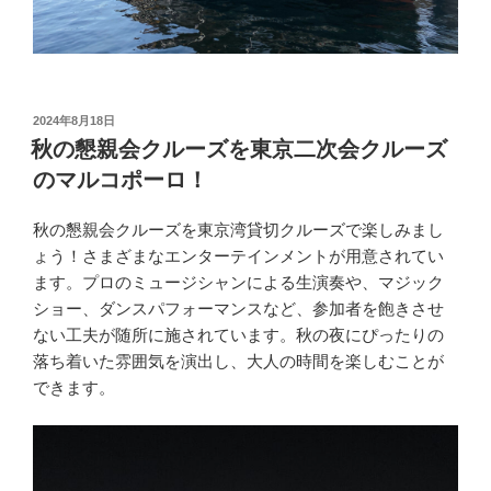
投
2024年8月18日
稿
秋の懇親会クルーズを東京二次会クルーズ
日:
のマルコポーロ！
秋の懇親会クルーズを東京湾貸切クルーズで楽しみまし
ょう！さまざまなエンターテインメントが用意されてい
ます。プロのミュージシャンによる生演奏や、マジック
ショー、ダンスパフォーマンスなど、参加者を飽きさせ
ない工夫が随所に施されています。秋の夜にぴったりの
落ち着いた雰囲気を演出し、大人の時間を楽しむことが
できます。