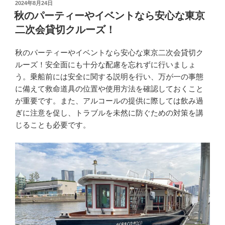
投
2024年8月24日
稿
秋のパーティーやイベントなら安心な東京
日:
二次会貸切クルーズ！
秋のパーティーやイベントなら安心な東京二次会貸切ク
ルーズ！安全面にも十分な配慮を忘れずに行いましょ
う。乗船前には安全に関する説明を行い、万が一の事態
に備えて救命道具の位置や使用方法を確認しておくこと
が重要です。また、アルコールの提供に際しては飲み過
ぎに注意を促し、トラブルを未然に防ぐための対策を講
じることも必要です。