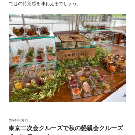
ではの特別感を味わえるでしょう。
投
2024年8月19日
稿
東京二次会クルーズで秋の懇親会クルーズ
日: