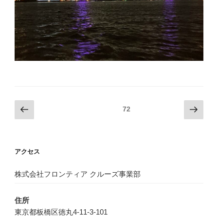
投
前
次
固定ページ
72
の
の
稿
ペ
ペ
ナ
ー
ー
ビ
アクセス
ジ
ジ
ゲ
ー
株式会社フロンティア クルーズ事業部
シ
住所
ョ
東京都板橋区徳丸4-11-3-101
ン