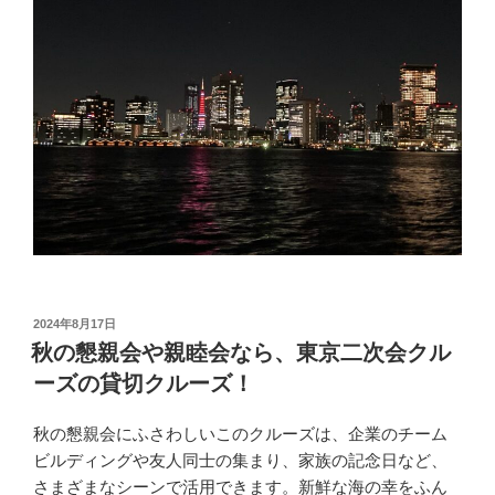
投
2024年8月17日
稿
秋の懇親会や親睦会なら、東京二次会クル
日:
ーズの貸切クルーズ！
秋の懇親会にふさわしいこのクルーズは、企業のチーム
ビルディングや友人同士の集まり、家族の記念日など、
さまざまなシーンで活用できます。新鮮な海の幸をふん