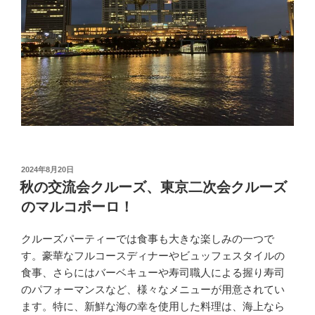
投
2024年8月20日
稿
秋の交流会クルーズ、東京二次会クルーズ
日:
のマルコポーロ！
クルーズパーティーでは食事も大きな楽しみの一つで
す。豪華なフルコースディナーやビュッフェスタイルの
食事、さらにはバーベキューや寿司職人による握り寿司
のパフォーマンスなど、様々なメニューが用意されてい
ます。特に、新鮮な海の幸を使用した料理は、海上なら