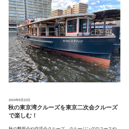
投
2024年8月22日
稿
秋の東京湾クルーズを東京二次会クルーズ
日:
で楽しむ！
秋の懇親会や交流会クルーズ、クルージングのコースや