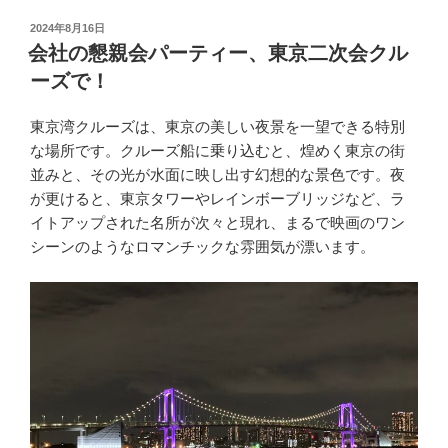
投
2024年8月16日
稿
会社の懇親会パーティー、東京二次会クル
日:
ーズで！
東京湾クルーズは、東京の美しい夜景を一望できる特別
な場所です。クルーズ船に乗り込むと、煌めく東京の街
並みと、その光が水面に映し出す幻想的な景色です。夜
が更けると、東京タワーやレインボーブリッジなど、ラ
イトアップされた名所が次々と現れ、まるで映画のワン
シーンのようなロマンチックな雰囲気が漂います。