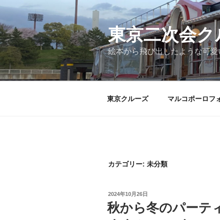
コ
ン
テ
東京二次会ク
ン
絵本から飛び出したような可愛
ツ
へ
ス
キ
東京クルーズ
マルコポーロフ
ッ
プ
カテゴリー:
未分類
投
2024年10月26日
稿
秋から冬のパーテ
日: