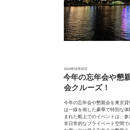
投
2024年10月25日
稿
今年の忘年会や懇
日:
会クルーズ！
今年の忘年会や懇親会を東京貸
は一線を画した豪華で特別な体
まれた船上でのイベントは、参
非日常的なプライベート空間で