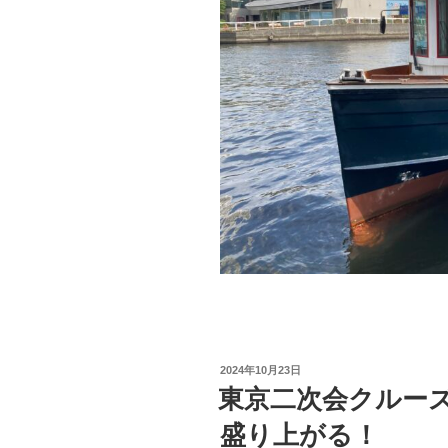
投
2024年10月23日
稿
東京二次会クルー
日:
盛り上がる！