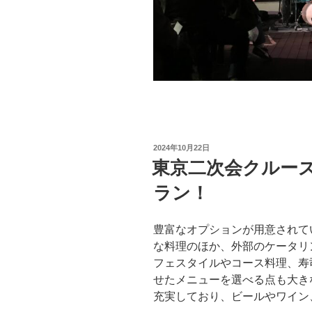
投
2024年10月22日
稿
東京二次会クルー
日:
ラン！
豊富なオプションが用意されて
な料理のほか、外部のケータリ
フェスタイルやコース料理、寿
せたメニューを選べる点も大き
充実しており、ビールやワイン