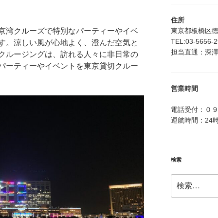
住所
東京都板橋区徳丸4
京湾クルーズで特別なパーティーやイベ
TEL:03-5656-
す。涼しい風が心地よく、澄んだ空気と
担当直通：深澤：0
クルージングは、訪れる人々に非日常の
パーティーやイベントを東京貸切クルー
営業時間
電話受付：０
運航時間：24
検索
検
索: