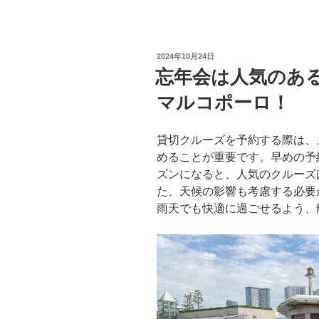
投
2024年10月24日
稿
忘年会は人気のあ
日:
マルコポーロ！
貸切クルーズを予約する際は、
めることが重要です。早めの予
ズンになると、人気のクルーズ
た、天候の影響も考慮する必要
雨天でも快適に過ごせるよう、