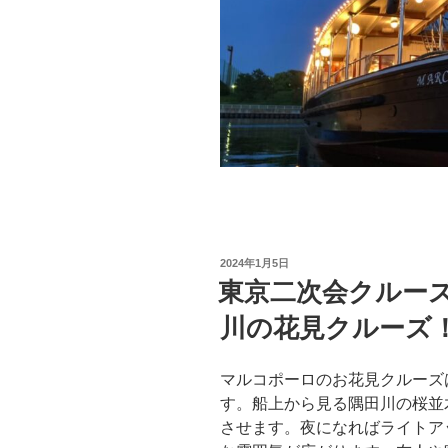
投
2024年1月5日
稿
東京二次会クルー
日:
川の花見クルーズ
マルコポーロのお花見クルーズ
す。船上から見る隅田川の桜並
させます。夜になればライトア