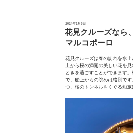
投
2024年1月6日
稿
花見クルーズなら
日:
マルコポーロ
花見クルーズは春の訪れを水上
上から桜の満開の美しい花を見
ときを過ごすことができます。
で、船上からの眺めは格別です
つ、桜のトンネルをくぐる船旅