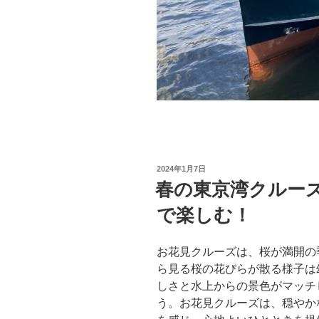
投
2024年1月7日
稿
春の東京湾クルー
日:
で楽しむ！
お花見クルーズは、桜が満開の
ら見る桜の花びらが散る様子は
しさと水上からの景色がマッチ
う。お花見クルーズは、穏やか