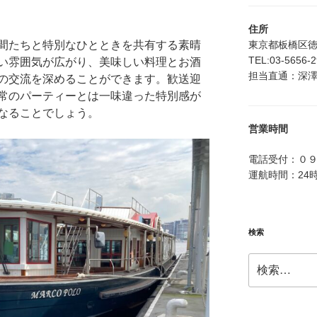
住所
東京都板橋区徳丸4
間たちと特別なひとときを共有する素晴
TEL:03-5656-
い雰囲気が広がり、美味しい料理とお酒
担当直通：深澤：0
の交流を深めることができます。歓送迎
常のパーティーとは一味違った特別感が
なることでしょう。
営業時間
電話受付：０
運航時間：24
検索
検
索: