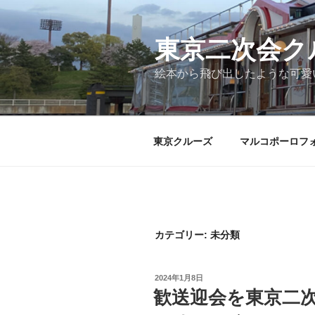
コ
ン
テ
東京二次会ク
ン
絵本から飛び出したような可愛
ツ
へ
ス
キ
東京クルーズ
マルコポーロフ
ッ
プ
カテゴリー:
未分類
投
2024年1月8日
稿
歓送迎会を東京二
日: