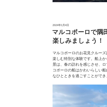
投
2024年1月4日
稿
マルコポーロで隅
日:
楽しみましょう！
マルコポーロのお花見クルーズ
楽しむ特別な体験です。船上か
景は、春の訪れを感じさせ、ロ
コポーロの船はかわいらしい船
なひとときを過ごすことができ