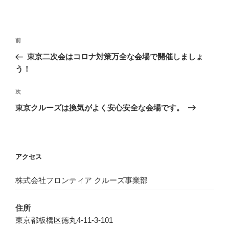
投
前
前
稿
の
東京二次会はコロナ対策万全な会場で開催しましょ
ナ
投
う！
ビ
稿
ゲ
次
次
の
ー
東京クルーズは換気がよく安心安全な会場です。
投
シ
稿
ョ
ン
アクセス
株式会社フロンティア クルーズ事業部
住所
東京都板橋区徳丸4-11-3-101