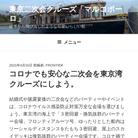
コ
東京二次会クルーズ「マルコポー
ン
ロ」
テ
ン
絵本から飛び出したような可愛いらしい船
ツ
へ
メニュー
ス
キ
ッ
投
2021年4月16日
投稿者:
FRONTIER
プ
稿
コロナでも安心な二次会を東京湾
日:
クルーズにしよう。
結婚式や披露宴後の二次会などのパーティーやイベント
は、コロナウイルス感染防止対策万全な会場を選びまし
ょう。東京湾の海上で「３密回避・換気抜群のパーティ
ー会場」フロンティアルーツ号、ゆったりとした船内は
ソーシャルディスタンスをたもち３密回避、屋上のスカ
イデッキは換気抜群のパーティー会場です。コロナ禍で