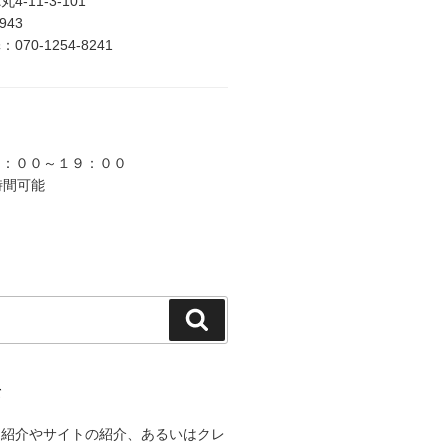
-11-3-101
2943
70-1254-8241
９：００～１９：００
時間可能
検
索
て
己紹介やサイトの紹介、あるいはクレ