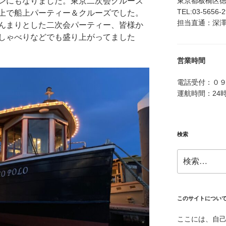
東京都板橋区徳丸4
ンにもなりました。東京二次会クルーズ
TEL:03-5656-
上で船上パーティー＆クルーズでした。
担当直通：深澤：0
んまりとした二次会パーティー、皆様か
しゃべりなどでも盛り上がってました
営業時間
電話受付：０
運航時間：24
検索
検
索:
このサイトについ
ここには、自