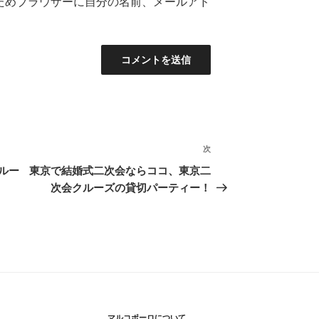
ためブラウザーに自分の名前、メールアド
次
次
の
ルー
東京で結婚式二次会ならココ、東京二
投
次会クルーズの貸切パーティー！
稿
マルコポーロについて