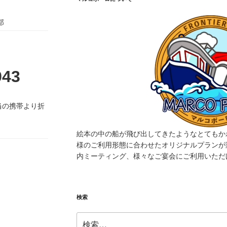
部
943
当の携帯より折
絵本の中の船が飛び出してきたようなとてもか
様のご利用形態に合わせたオリジナルプランが
内ミーティング、様々なご宴会にご利用いただ
検索
検