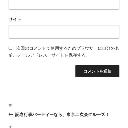
サイト
次回のコメントで使用するためブラウザーに自分の名
前、メールアドレス、サイトを保存する。
投
前
前
稿
の
記念行事パーティーなら、東京二次会クルーズ！
ナ
投
ビ
稿
次
次