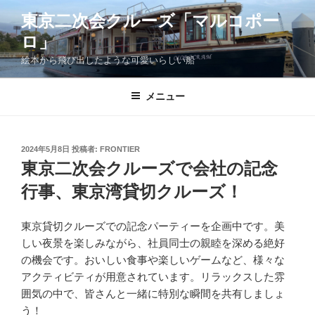
コ
東京二次会クルーズ「マルコポー
ン
ロ」
テ
ン
絵本から飛び出したような可愛いらしい船
ツ
へ
メニュー
ス
キ
ッ
投
2024年5月8日
投稿者:
FRONTIER
プ
稿
東京二次会クルーズで会社の記念
日:
行事、東京湾貸切クルーズ！
東京貸切クルーズでの記念パーティーを企画中です。美
しい夜景を楽しみながら、社員同士の親睦を深める絶好
の機会です。おいしい食事や楽しいゲームなど、様々な
アクティビティが用意されています。リラックスした雰
囲気の中で、皆さんと一緒に特別な瞬間を共有しましょ
う！