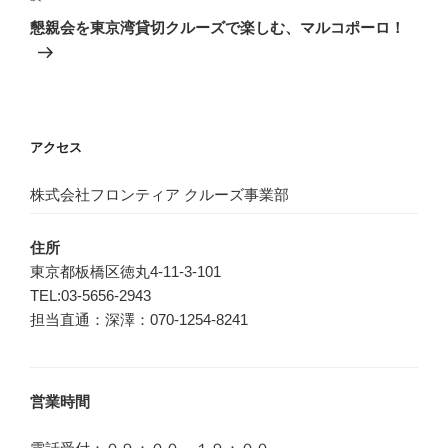
ゲ
の
懇親会を東京湾貸切クルーズで楽しむ、マルコポーロ！
投
ー
稿
シ
ョ
ン
アクセス
株式会社フロンティア クルーズ事業部
住所
東京都板橋区徳丸4-11-3-101
TEL:03-5656-2943
担当直通：深澤：070-1254-8241
営業時間