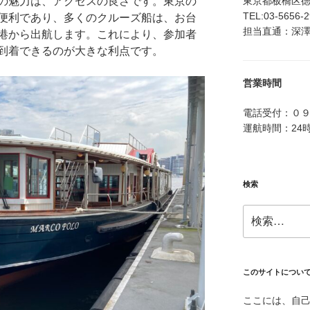
東京都板橋区徳丸4
の魅力は、アクセスの良さです。東京の
TEL:03-5656-
便利であり、多くのクルーズ船は、お台
担当直通：深澤：0
港から出航します。これにより、参加者
到着できるのが大きな利点です。
営業時間
電話受付：０
運航時間：24
検索
検
索:
このサイトについ
ここには、自