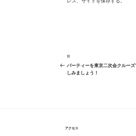
レス、サイトを保存する。
投
前
前
稿
の
パーティーを東京二次会クルーズ
投
しみましょう！
ナ
稿
ビ
ゲ
ー
シ
ョ
アクセス