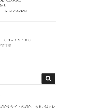
-11-3-101
2943
70-1254-8241
９：００～１９：００
時間可能
検
索
て
己紹介やサイトの紹介、あるいはクレ