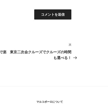
次
次
の
で楽
東京二次会クルーズでクルーズの時間
投
も選べる！
稿
マルコポーロについて