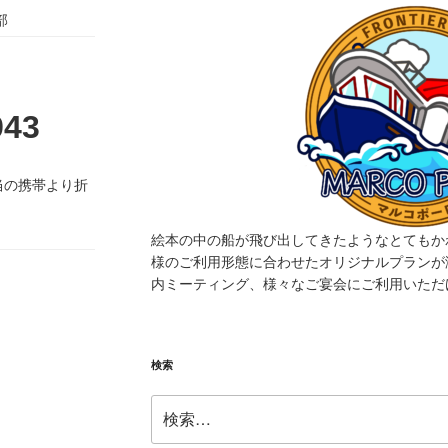
部
943
当の携帯より折
絵本の中の船が飛び出してきたようなとてもか
様のご利用形態に合わせたオリジナルプランが
内ミーティング、様々なご宴会にご利用いただ
検索
検
索: