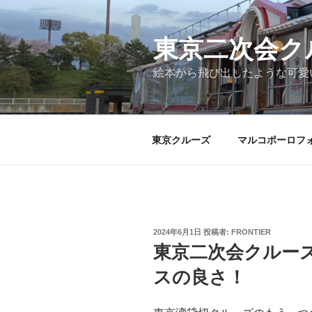
コ
ン
テ
東京二次会ク
ン
絵本から飛び出したような可愛
ツ
へ
ス
キ
東京クルーズ
マルコポーロフ
ッ
プ
投
2024年6月1日
投稿者:
FRONTIER
稿
東京二次会クルー
日:
スの良さ！