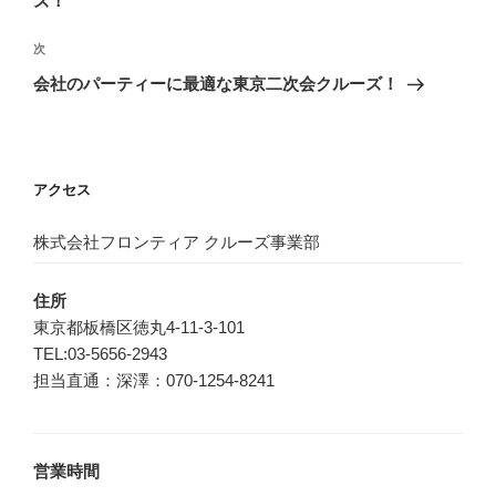
ズ！
ビ
稿
ゲ
次
次
の
ー
会社のパーティーに最適な東京二次会クルーズ！
投
シ
稿
ョ
ン
アクセス
株式会社フロンティア クルーズ事業部
住所
東京都板橋区徳丸4-11-3-101
TEL:03-5656-2943
担当直通：深澤：070-1254-8241
営業時間