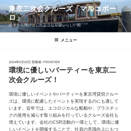
コ
東京二次会クルーズ「マルコポー
ン
ロ」
テ
ン
絵本から飛び出したような可愛いらしい船
ツ
へ
メニュー
ス
キ
ッ
投
2024年6月20日
投稿者:
FRONTIER
プ
稿
環境に優しいパーティーを東京二
日:
次会クルーズ！
環境に優しいイベントやパーティーを東京湾貸切クルー
ズは、環境に配慮したイベントを実現するのにも適して
います。近年では、エコロジカルな船舶や、プラスチッ
クの使用を減らす取り組みを行っているクルーズ会社も
増えています。会社のCSR活動の一環として、環境に優
しいイベントを開催することで、社員の意識向上にもつ