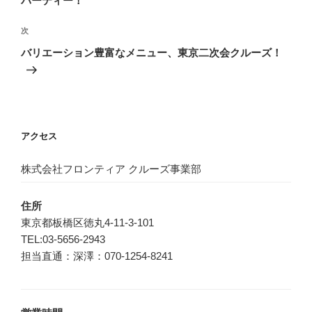
パーティー！
ビ
稿
ゲ
次
次
の
ー
バリエーション豊富なメニュー、東京二次会クルーズ！
投
シ
稿
ョ
ン
アクセス
株式会社フロンティア クルーズ事業部
住所
東京都板橋区徳丸4-11-3-101
TEL:03-5656-2943
担当直通：深澤：070-1254-8241