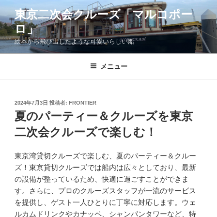
コ
東京二次会クルーズ「マルコポー
ン
ロ」
テ
ン
絵本から飛び出したような可愛いらしい船
ツ
へ
メニュー
ス
キ
ッ
投
2024年7月3日
投稿者:
FRONTIER
プ
稿
夏のパーティー＆クルーズを東京
日:
二次会クルーズで楽しむ！
東京湾貸切クルーズで楽しむ、夏のパーティー＆クルー
ズ！東京貸切クルーズでは船内は広々としており、最新
の設備が整っているため、快適に過ごすことができま
す。さらに、プロのクルーズスタッフが一流のサービス
を提供し、ゲスト一人ひとりに丁寧に対応します。ウェ
ルカムドリンクやカナッペ、シャンパンタワーなど、特