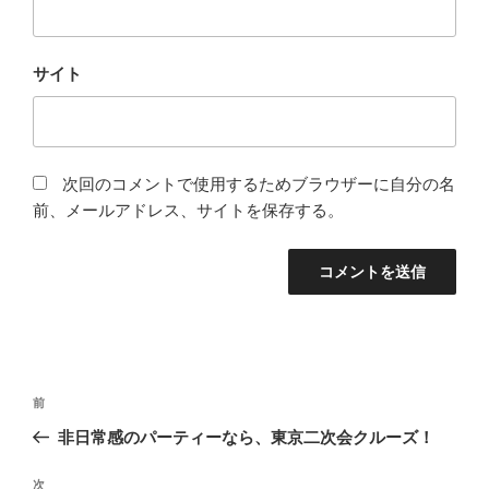
サイト
次回のコメントで使用するためブラウザーに自分の名
前、メールアドレス、サイトを保存する。
投
前
前
稿
の
非日常感のパーティーなら、東京二次会クルーズ！
ナ
投
ビ
稿
次
次