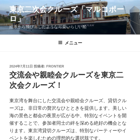
コ
東京二次会クルーズ「マルコポー
ン
ロ」
テ
ン
絵本から飛び出したような可愛いらしい船
ツ
へ
メニュー
ス
キ
ッ
投
2024年7月11日
投稿者:
FRONTIER
プ
稿
交流会や親睦会クルーズを東京二
日:
次会クルーズ！
東京湾を舞台にした交流会や親睦会クルーズ、貸切クル
ーズは、非日常の贅沢なひとときを提供します。美しい
海の景色と都会の夜景が広がる中、特別なイベントを開
催することで、参加者同士の絆を深める絶好の機会とな
ります。東京湾貸切クルーズは、特別なパーティーやイ
ベントを楽しむための理想的な選択肢です。