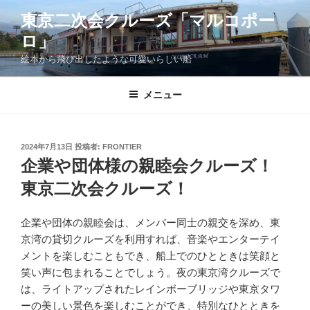
コ
東京二次会クルーズ「マルコポー
ン
ロ」
テ
ン
絵本から飛び出したような可愛いらしい船
ツ
へ
メニュー
ス
キ
ッ
投
2024年7月13日
投稿者:
FRONTIER
プ
稿
企業や団体様の親睦会クルーズ！
日:
東京二次会クルーズ！
企業や団体の親睦会は、メンバー同士の親交を深め、東
京湾の貸切クルーズを利用すれば、音楽やエンターテイ
メントを楽しむこともでき、船上でのひとときは笑顔と
笑い声に包まれることでしょう。夜の東京湾クルーズで
は、ライトアップされたレインボーブリッジや東京タワ
ーの美しい景色を楽しむことができ、特別なひとときを