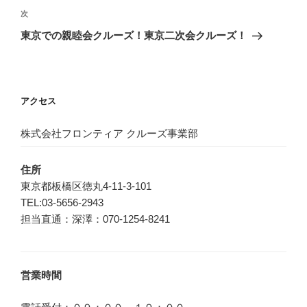
ビ
稿
次
次
ゲ
の
東京での親睦会クルーズ！東京二次会クルーズ！
投
ー
稿
シ
ョ
アクセス
ン
株式会社フロンティア クルーズ事業部
住所
東京都板橋区徳丸4-11-3-101
TEL:03-5656-2943
担当直通：深澤：070-1254-8241
営業時間