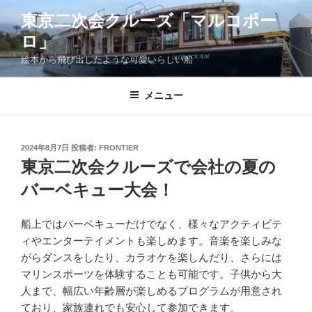
コ
東京二次会クルーズ「マルコポー
ン
ロ」
テ
ン
絵本から飛び出したような可愛いらしい船
ツ
へ
メニュー
ス
キ
ッ
投
2024年8月7日
投稿者:
FRONTIER
プ
稿
東京二次会クルーズで会社の夏の
日:
バーベキュー大会！
船上ではバーベキューだけでなく、様々なアクティビテ
ィやエンターテイメントも楽しめます。音楽を楽しみな
がらダンスをしたり、カラオケを楽しんだり、さらには
マリンスポーツを体験することも可能です。子供から大
人まで、幅広い年齢層が楽しめるプログラムが用意され
ており、家族連れでも安心して参加できます。