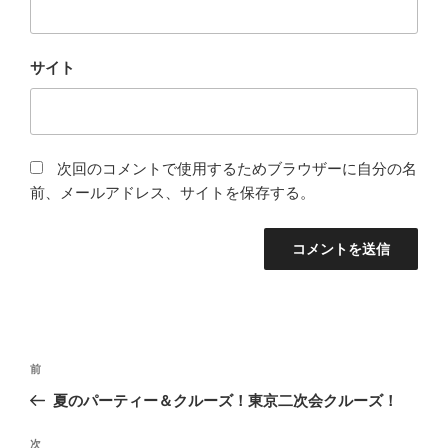
サイト
次回のコメントで使用するためブラウザーに自分の名
前、メールアドレス、サイトを保存する。
投
前
前
稿
の
夏のパーティー＆クルーズ！東京二次会クルーズ！
ナ
投
ビ
稿
次
次