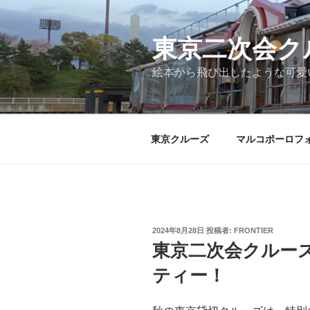
コ
ン
テ
東京二次会ク
ン
絵本から飛び出したような可愛
ツ
へ
ス
キ
東京クルーズ
マルコポーロフ
ッ
プ
投
2024年8月28日
投稿者:
FRONTIER
稿
東京二次会クルー
日:
ティー！