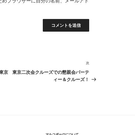
ためブラウザーに自分の名前、メールアド
次
次
の
東京
東京二次会クルーズでの懇親会パーテ
投
ィー＆クルーズ！
稿
マルコポーロについて