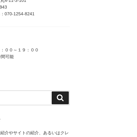
-11-3-101
2943
70-1254-8241
９：００～１９：００
時間可能
検
索
て
己紹介やサイトの紹介、あるいはクレ