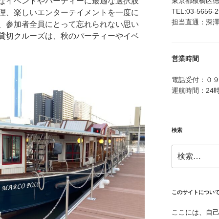
東京都板橋区徳丸4
なイベントやパーティーに最適な選択肢
TEL:03-5656-
理、楽しいエンターテイメントを一度に
担当直通：深澤：0
、参加者全員にとって忘れられない思い
貸切クルーズは、秋のパーティーやイベ
営業時間
電話受付：０
運航時間：24
検索
検
索:
このサイトについ
ここには、自