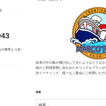
部
943
当の携帯より折
絵本の中の船が飛び出してきたようなとてもか
様のご利用形態に合わせたオリジナルプランが
内ミーティング、様々なご宴会にご利用いただ
検索
検