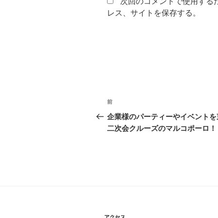
次回のコメントで使用する
レス、サイトを保存する。
投
前
前
稿
の
企業様のパーティーやイベントを
投
二次会クルーズのマルコポーロ！
ナ
稿
ビ
ゲ
ー
シ
アクセス