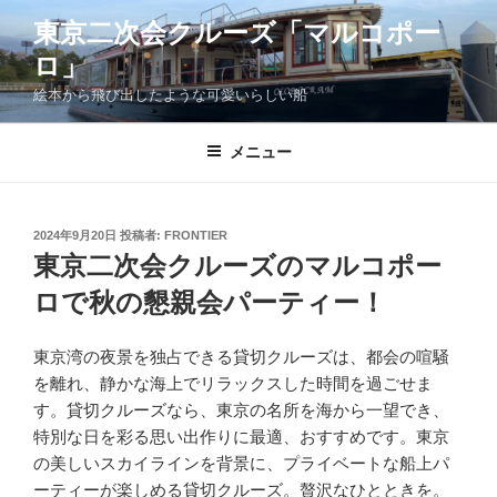
コ
東京二次会クルーズ「マルコポー
ン
ロ」
テ
ン
絵本から飛び出したような可愛いらしい船
ツ
へ
メニュー
ス
キ
ッ
投
2024年9月20日
投稿者:
FRONTIER
プ
稿
東京二次会クルーズのマルコポー
日:
ロで秋の懇親会パーティー！
東京湾の夜景を独占できる貸切クルーズは、都会の喧騒
を離れ、静かな海上でリラックスした時間を過ごせま
す。貸切クルーズなら、東京の名所を海から一望でき、
特別な日を彩る思い出作りに最適、おすすめです。東京
の美しいスカイラインを背景に、プライベートな船上パ
ーティーが楽しめる貸切クルーズ。贅沢なひとときを。