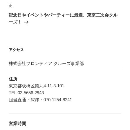
ゲ
次
次
の
ー
記念日やイベントやパーティーに最適、東京二次会クル
投
シ
ーズ！
稿
ョ
ン
アクセス
株式会社フロンティア クルーズ事業部
住所
東京都板橋区徳丸4-11-3-101
TEL:03-5656-2943
担当直通：深澤：070-1254-8241
営業時間