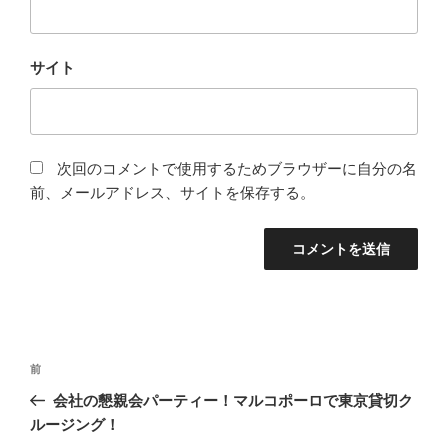
サイト
次回のコメントで使用するためブラウザーに自分の名
前、メールアドレス、サイトを保存する。
投
前
前
稿
の
会社の懇親会パーティー！マルコポーロで東京貸切ク
ナ
投
ルージング！
ビ
稿