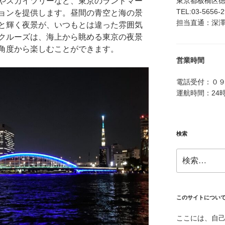
東京都板橋区徳丸4
やスカイツリーなど、東京のランドマー
TEL:03-5656-
ョンを提供します。昼間の青空と海の景
担当直通：深澤：0
と輝く夜景が、いつもとは違った雰囲気
クルーズは、海上から眺める東京の夜景
角度から楽しむことができます。
営業時間
電話受付：０
運航時間：24
検索
検
索:
このサイトについ
ここには、自