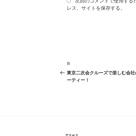
次回のコメントで使用する
レス、サイトを保存する。
投
前
前
稿
の
東京二次会クルーズで楽しむ会社
投
ーティー！
ナ
稿
ビ
ゲ
ー
シ
アクセス