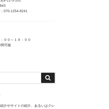
-11-3-101
2943
70-1254-8241
９：００～１９：００
時間可能
検
索
て
己紹介やサイトの紹介、あるいはクレ