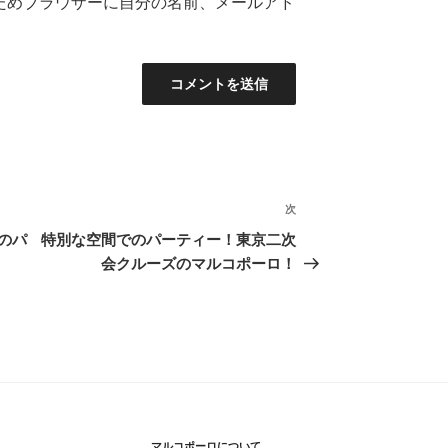
ためブラウザーに自分の名前、メールアド
次
次
の
のパ
特別な空間でのパーティー！東京二次
投
会クルーズのマルコポーロ！
稿
マルコポーロについて