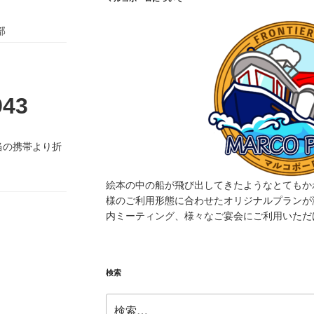
部
943
当の携帯より折
絵本の中の船が飛び出してきたようなとてもか
様のご利用形態に合わせたオリジナルプランが
内ミーティング、様々なご宴会にご利用いただ
検索
検