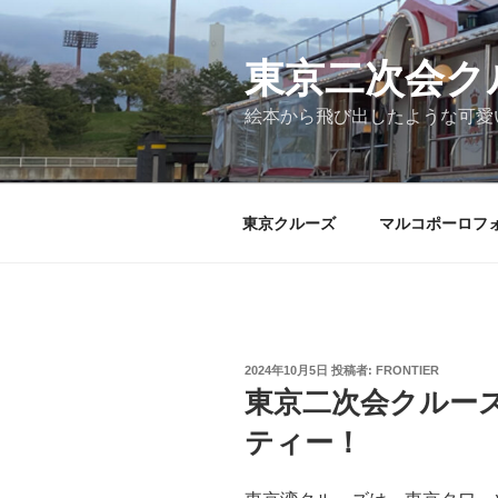
コ
ン
テ
東京二次会ク
ン
絵本から飛び出したような可愛
ツ
へ
ス
キ
東京クルーズ
マルコポーロフ
ッ
プ
投
2024年10月5日
投稿者:
FRONTIER
稿
東京二次会クルー
日:
ティー！