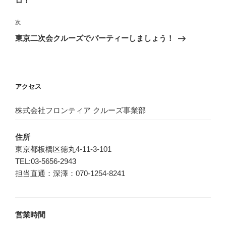
ロ！
ビ
稿
ゲ
次
次
の
ー
東京二次会クルーズでパーティーしましょう！
投
シ
稿
ョ
ン
アクセス
株式会社フロンティア クルーズ事業部
住所
東京都板橋区徳丸4-11-3-101
TEL:03-5656-2943
担当直通：深澤：070-1254-8241
営業時間