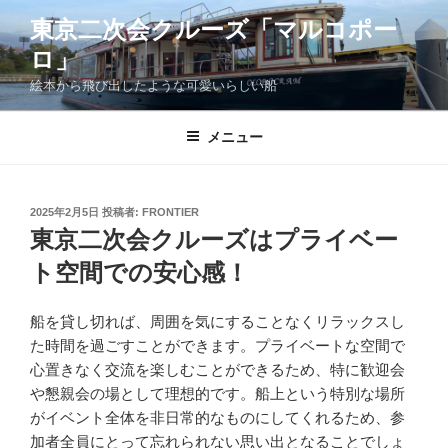
コ
東京二次会クルーズ「マルコポー
ン
ロ」
テ
ン
絵本から飛び出したような可愛いらしい船
ツ
へ
メニュー
ス
キ
ッ
投
2025年2月5日
投稿者:
FRONTIER
プ
稿
東京二次会クルーズはプライベー
日:
ト空間での安心感！
船を貸し切れば、周囲を気にすることなくリラックスし
た時間を過ごすことができます。プライベートな空間で
心置きなく交流を楽しむことができるため、特に歓迎会
や懇親会の場として理想的です。船上という特別な場所
がイベント全体を非日常的なものにしてくれるため、参
加者全員にとって忘れられない思い出となることでしょ