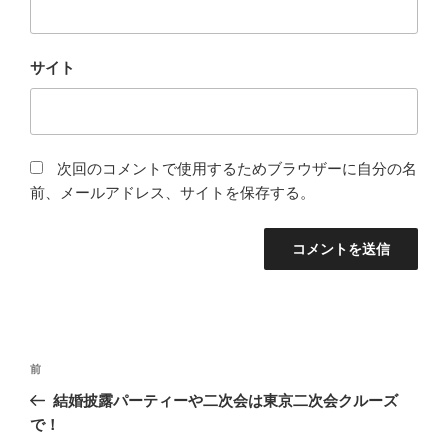
サイト
次回のコメントで使用するためブラウザーに自分の名
前、メールアドレス、サイトを保存する。
投
前
前
稿
の
結婚披露パーティーや二次会は東京二次会クルーズ
ナ
投
で！
ビ
稿