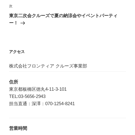
ゲ
次
次
の
ー
東京二次会クルーズで夏の納涼会やイベントパーティ
投
シ
ー！
稿
ョ
ン
アクセス
株式会社フロンティア クルーズ事業部
住所
東京都板橋区徳丸4-11-3-101
TEL:03-5656-2943
担当直通：深澤：070-1254-8241
営業時間