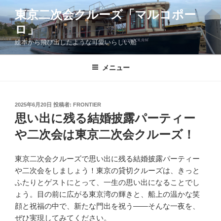
コ
東京二次会クルーズ「マルコポー
ン
ロ」
テ
ン
絵本から飛び出したような可愛いらしい船
ツ
へ
メニュー
ス
キ
ッ
投
2025年6月20日
投稿者:
FRONTIER
プ
稿
思い出に残る結婚披露パーティー
日:
や二次会は東京二次会クルーズ！
東京二次会クルーズで思い出に残る結婚披露パーティー
や二次会をしましょう！東京の貸切クルーズは、きっと
ふたりとゲストにとって、一生の思い出になることでし
ょう。目の前に広がる東京湾の輝きと、船上の温かな笑
顔と祝福の中で、新たな門出を祝う――そんな一夜を、
ぜひ実現してみてください。