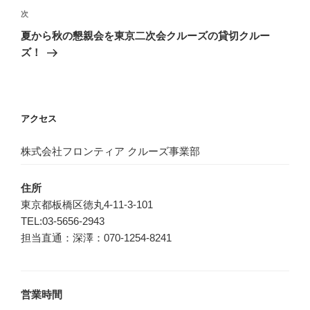
ビ
稿
次
次
ゲ
の
夏から秋の懇親会を東京二次会クルーズの貸切クルー
投
ー
ズ！
稿
シ
ョ
ン
アクセス
株式会社フロンティア クルーズ事業部
住所
東京都板橋区徳丸4-11-3-101
TEL:03-5656-2943
担当直通：深澤：070-1254-8241
営業時間