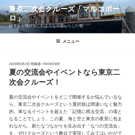
コ
東京二次会クルーズ「マルコポー
ン
ロ」
テ
ン
絵本から飛び出したような可愛いらしい船
ツ
へ
メニュー
ス
キ
ッ
投
2025年8月2日
投稿者:
FRONTIER
プ
稿
夏の交流会やイベントなら東京二
日:
次会クルーズ！
夏の交流会やイベントをどこで開催するか悩んでいるな
ら、東京二次会クルーズという選択肢は間違いなく魅力
的。単なるイベントを超えた「記憶に残る交流」の場と
なることでしょう。この夏、海と空と東京の夜景に包ま
れながら、新たなつながりを生み出す「なつの交流会」
を、ぜひクルーズという舞台で実現してみてはいかがで