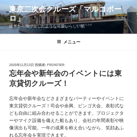
コ
東京二次会クルーズ「マルコポー
ン
ロ」
テ
ン
絵本から飛び出したような可愛いらしい船
ツ
へ
メニュー
ス
キ
ッ
投
2025年11月13日
投稿者:
FRONTIER
プ
稿
忘年会や新年会のイベントには東
日:
京貸切クルーズ！
忘年会や新年会などさまざまなパーティーやイベントに
東京貸切クルーズ！司会や余興、ビンゴ大会、表彰式な
ども自由に組み合わせることができます。プロジェクタ
ーやマイク設備を備えた船もあり、会社の年間表彰や映
像演出も可能。一年の成果を称え合いながら、笑顔あふ
れる忘年会を実現できます。