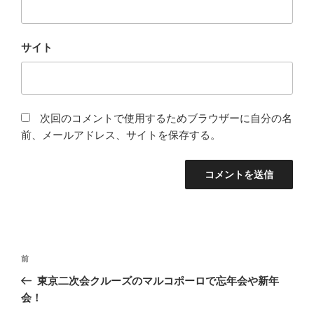
サイト
次回のコメントで使用するためブラウザーに自分の名
前、メールアドレス、サイトを保存する。
投
前
前
稿
の
東京二次会クルーズのマルコポーロで忘年会や新年
ナ
投
会！
ビ
稿