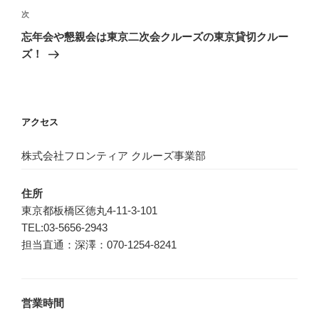
ゲ
次
次
の
ー
忘年会や懇親会は東京二次会クルーズの東京貸切クルー
投
シ
ズ！
稿
ョ
ン
アクセス
株式会社フロンティア クルーズ事業部
住所
東京都板橋区徳丸4-11-3-101
TEL:03-5656-2943
担当直通：深澤：070-1254-8241
営業時間