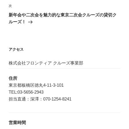
ゲ
次
次
の
ー
新年会や二次会を魅力的な東京二次会クルーズの貸切ク
投
シ
ルーズ！
稿
ョ
ン
アクセス
株式会社フロンティア クルーズ事業部
住所
東京都板橋区徳丸4-11-3-101
TEL:03-5656-2943
担当直通：深澤：070-1254-8241
営業時間