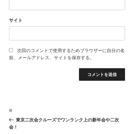
サイト
次回のコメントで使用するためブラウザーに自分の名
前、メールアドレス、サイトを保存する。
投
前
前
稿
の
東京二次会クルーズでワンランク上の新年会や二次
ナ
投
会！
ビ
稿