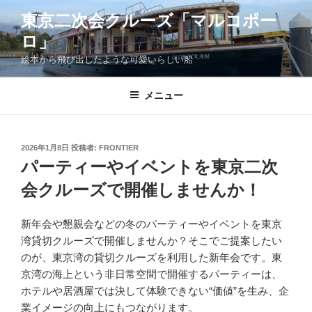
コ
東京二次会クルーズ「マルコポー
ン
ロ」
テ
ン
絵本から飛び出したような可愛いらしい船
ツ
へ
メニュー
ス
キ
ッ
投
2026年1月8日
投稿者:
FRONTIER
プ
稿
パーティーやイベントを東京二次
日:
会クルーズで開催しませんか！
新年会や懇親会などの冬のパーティーやイベントを東京
湾貸切クルーズで開催しませんか？そこでご提案したい
のが、東京湾の貸切クルーズを利用した新年会です。東
京湾の海上という非日常空間で開催するパーティーは、
ホテルや居酒屋では決して体験できない“価値”を生み、企
業イメージの向上にもつながります。