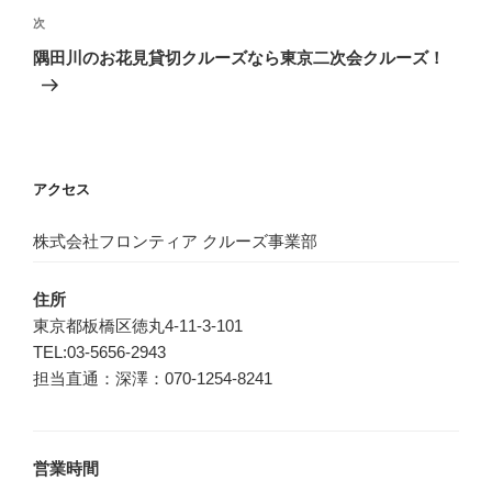
ビ
稿
次
次
ゲ
の
隅田川のお花見貸切クルーズなら東京二次会クルーズ！
投
ー
稿
シ
ョ
ン
アクセス
株式会社フロンティア クルーズ事業部
住所
東京都板橋区徳丸4-11-3-101
TEL:03-5656-2943
担当直通：深澤：070-1254-8241
営業時間