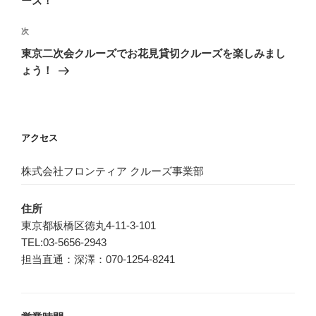
ーズ！
ビ
稿
ゲ
次
次
の
ー
東京二次会クルーズでお花見貸切クルーズを楽しみまし
投
シ
ょう！
稿
ョ
ン
アクセス
株式会社フロンティア クルーズ事業部
住所
東京都板橋区徳丸4-11-3-101
TEL:03-5656-2943
担当直通：深澤：070-1254-8241