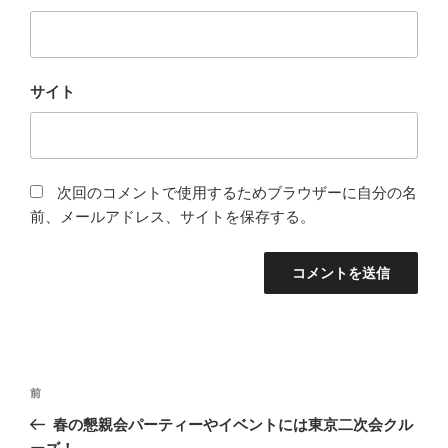
サイト
次回のコメントで使用するためブラウザーに自分の名
前、メールアドレス、サイトを保存する。
投
前
前
稿
の
春の懇親会パーティーやイベントには東京二次会クル
ナ
投