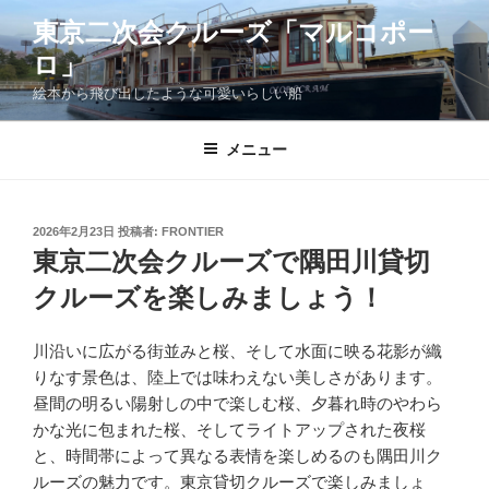
コ
東京二次会クルーズ「マルコポー
ン
ロ」
テ
ン
絵本から飛び出したような可愛いらしい船
ツ
へ
メニュー
ス
キ
ッ
投
2026年2月23日
投稿者:
FRONTIER
プ
稿
東京二次会クルーズで隅田川貸切
日:
クルーズを楽しみましょう！
川沿いに広がる街並みと桜、そして水面に映る花影が織
りなす景色は、陸上では味わえない美しさがあります。
昼間の明るい陽射しの中で楽しむ桜、夕暮れ時のやわら
かな光に包まれた桜、そしてライトアップされた夜桜
と、時間帯によって異なる表情を楽しめるのも隅田川ク
ルーズの魅力です。東京貸切クルーズで楽しみましょ