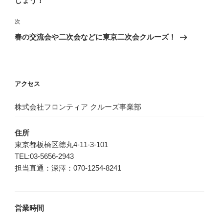
しょう！
ビ
稿
ゲ
次
次
の
ー
春の交流会や二次会などに東京二次会クルーズ！
投
シ
稿
ョ
ン
アクセス
株式会社フロンティア クルーズ事業部
住所
東京都板橋区徳丸4-11-3-101
TEL:03-5656-2943
担当直通：深澤：070-1254-8241
営業時間