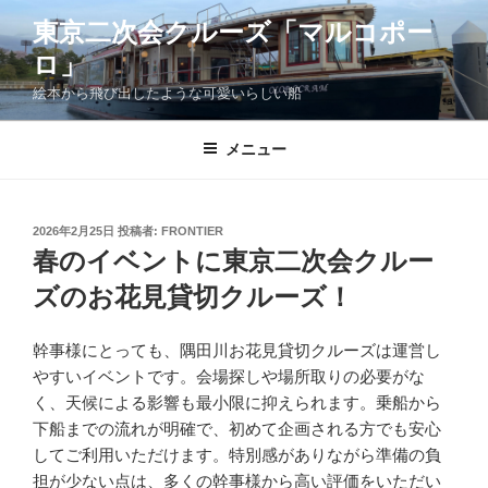
コ
東京二次会クルーズ「マルコポー
ン
ロ」
テ
ン
絵本から飛び出したような可愛いらしい船
ツ
へ
メニュー
ス
キ
ッ
投
2026年2月25日
投稿者:
FRONTIER
プ
稿
春のイベントに東京二次会クルー
日:
ズのお花見貸切クルーズ！
幹事様にとっても、隅田川お花見貸切クルーズは運営し
やすいイベントです。会場探しや場所取りの必要がな
く、天候による影響も最小限に抑えられます。乗船から
下船までの流れが明確で、初めて企画される方でも安心
してご利用いただけます。特別感がありながら準備の負
担が少ない点は、多くの幹事様から高い評価をいただい