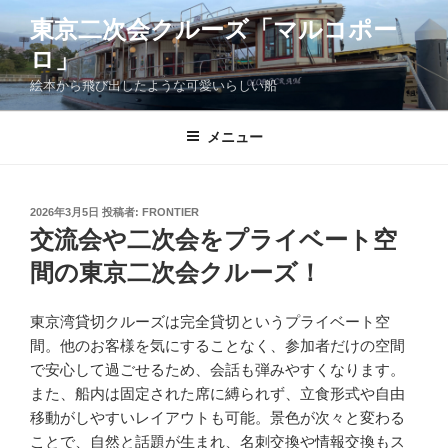
コ
東京二次会クルーズ「マルコポー
ン
ロ」
テ
ン
絵本から飛び出したような可愛いらしい船
ツ
へ
メニュー
ス
キ
ッ
投
2026年3月5日
投稿者:
FRONTIER
プ
稿
交流会や二次会をプライベート空
日:
間の東京二次会クルーズ！
東京湾貸切クルーズは完全貸切というプライベート空
間。他のお客様を気にすることなく、参加者だけの空間
で安心して過ごせるため、会話も弾みやすくなります。
また、船内は固定された席に縛られず、立食形式や自由
移動がしやすいレイアウトも可能。景色が次々と変わる
ことで、自然と話題が生まれ、名刺交換や情報交換もス