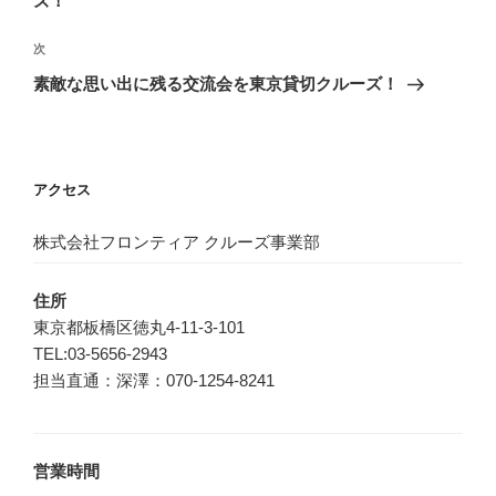
ズ！
ビ
稿
ゲ
次
次
の
ー
素敵な思い出に残る交流会を東京貸切クルーズ！
投
シ
稿
ョ
ン
アクセス
株式会社フロンティア クルーズ事業部
住所
東京都板橋区徳丸4-11-3-101
TEL:03-5656-2943
担当直通：深澤：070-1254-8241
営業時間