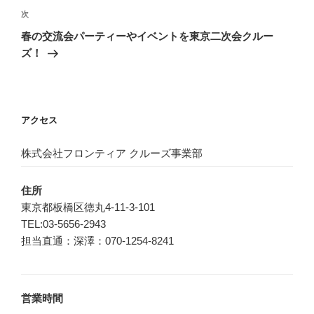
ビ
稿
次
次
ゲ
の
春の交流会パーティーやイベントを東京二次会クルー
投
ー
ズ！
稿
シ
ョ
ン
アクセス
株式会社フロンティア クルーズ事業部
住所
東京都板橋区徳丸4-11-3-101
TEL:03-5656-2943
担当直通：深澤：070-1254-8241
営業時間