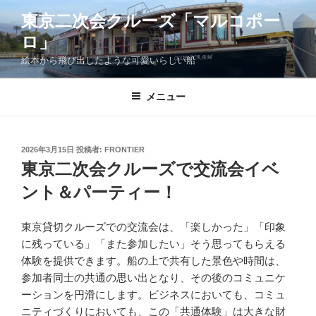
コ
東京二次会クルーズ「マルコポー
ン
ロ」
テ
ン
絵本から飛び出したような可愛いらしい船
ツ
へ
メニュー
ス
キ
ッ
投
2026年3月15日
投稿者:
FRONTIER
プ
稿
東京二次会クルーズで交流会イベ
日:
ント＆パーティー！
東京貸切クルーズでの交流会は、「楽しかった」「印象
に残っている」「また参加したい」そう思ってもらえる
体験を提供できます。船の上で共有した景色や時間は、
参加者同士の共通の思い出となり、その後のコミュニケ
ーションを円滑にします。ビジネスにおいても、コミュ
ニティづくりにおいても、この「共通体験」は大きな財