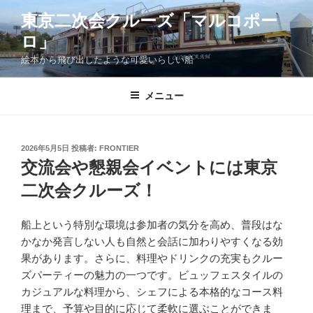
コ
東京二次会クルーズ「マルコポー
ン
ロ」
テ
ン
絵本から飛び出したような可愛いらしい船
ツ
へ
メニュー
ス
キ
ッ
投
2026年5月5日
投稿者:
FRONTIER
プ
稿
交流会や懇親会イベントには東京
日:
二次会クルーズ！
船上という特別な環境は参加者の気分を高め、普段はな
かなか発言しない人も自然と会話に加わりやすくなる効
果があります。さらに、料理やドリンクの充実もクルー
ズパーティーの魅力の一つです。ビュッフェスタイルの
カジュアルな料理から、シェフによる本格的なコース料
理まで、予算や目的に応じて柔軟に選ぶことができま