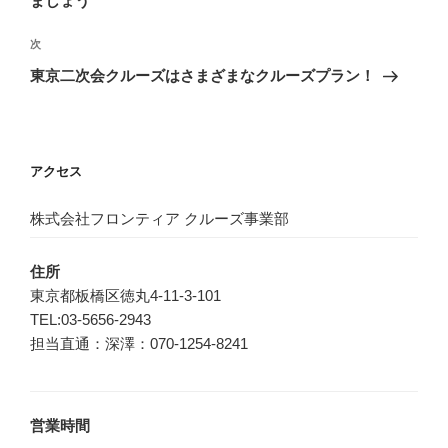
ましょう
ビ
稿
ゲ
次
次
の
ー
東京二次会クルーズはさまざまなクルーズプラン！
投
シ
稿
ョ
ン
アクセス
株式会社フロンティア クルーズ事業部
住所
東京都板橋区徳丸4-11-3-101
TEL:03-5656-2943
担当直通：深澤：070-1254-8241
営業時間