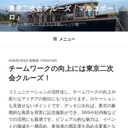
コ
東京二次会クルーズ「マルコポー
ン
ロ」
テ
ン
絵本から飛び出したような可愛いらしい船
ツ
へ
メニュー
ス
キ
ッ
投
2026年5月9日
投稿者:
FRONTIER
プ
稿
チームワークの向上には東京二次
日:
会クルーズ！
コミュニケーションが活性化し、チームワークの向上や
新たなアイデアの創出にもつながります。ロケーション
も見逃せないポイントです。デッキに出れば、東京の象
徴的な風景を背景に記念撮影ができ、SNSや社内報など
での活用にも最適です。ビジュアル的な魅力は、イベン
トの価値を一層高め、参加者の満足度を高める要素とな