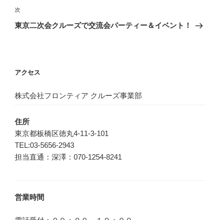
ビ
稿
次
次
ゲ
の
東京二次会クルーズで交流会パーティー＆イベント！
投
ー
稿
シ
ョ
アクセス
ン
株式会社フロンティア クルーズ事業部
住所
東京都板橋区徳丸4-11-3-101
TEL:03-5656-2943
担当直通：深澤：070-1254-8241
営業時間