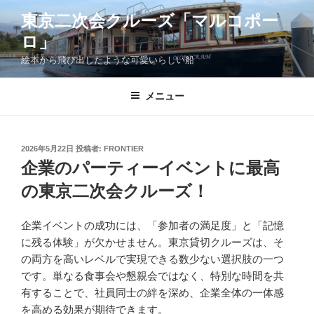
コ
東京二次会クルーズ「マルコポー
ン
ロ」
テ
ン
絵本から飛び出したような可愛いらしい船
ツ
へ
メニュー
ス
キ
ッ
投
2026年5月22日
投稿者:
FRONTIER
プ
稿
企業のパーティーイベントに最高
日:
の東京二次会クルーズ！
企業イベントの成功には、「参加者の満足度」と「記憶
に残る体験」が欠かせません。東京貸切クルーズは、そ
の両方を高いレベルで実現できる数少ない選択肢の一つ
です。単なる食事会や懇親会ではなく、特別な時間を共
有することで、社員同士の絆を深め、企業全体の一体感
を高める効果が期待できます。