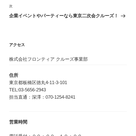
ゲ
次
次
の
ー
企業イベントやパーティーなら東京二次会クルーズ！
投
シ
稿
ョ
ン
アクセス
株式会社フロンティア クルーズ事業部
住所
東京都板橋区徳丸4-11-3-101
TEL:03-5656-2943
担当直通：深澤：070-1254-8241
営業時間