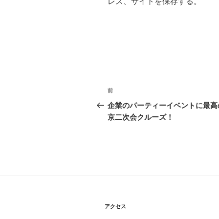
レス、サイトを保存する。
投
前
前
稿
の
企業のパーティーイベントに最高
投
京二次会クルーズ！
ナ
稿
ビ
ゲ
ー
シ
ョ
アクセス