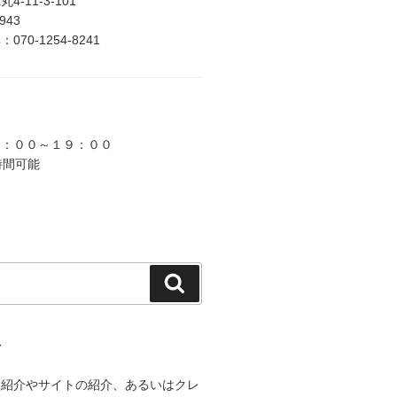
-11-3-101
2943
70-1254-8241
９：００～１９：００
時間可能
検
索
て
己紹介やサイトの紹介、あるいはクレ