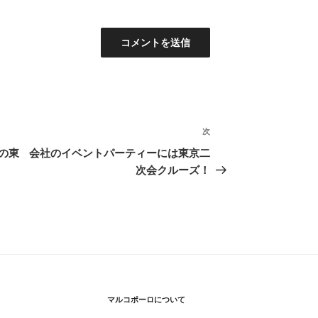
次
次
の
の東
会社のイベントパーティーには東京二
投
次会クルーズ！
稿
マルコポーロについて