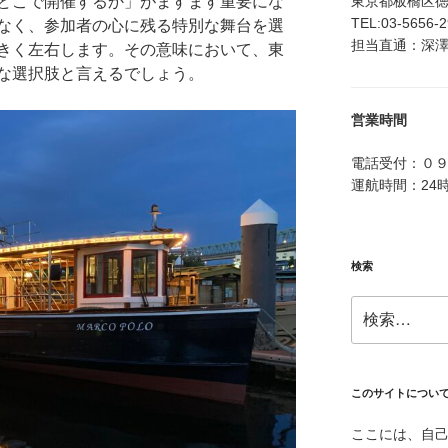
東京都板橋区徳丸4
どこで開催するか」がますます重要にな
TEL:03-5656-
なく、参加者の心に残る特別な舞台を選
担当直通：深澤：0
きく左右します。その意味において、東
な選択肢と言えるでしょう。
営業時間
電話受付：０
運航時間：24
検索
検
索:
このサイトについ
ここには、自