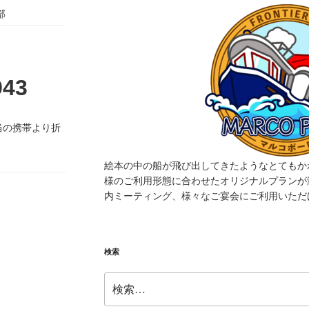
部
943
当の携帯より折
絵本の中の船が飛び出してきたようなとてもか
様のご利用形態に合わせたオリジナルプランが
内ミーティング、様々なご宴会にご利用いただ
検索
検
索: