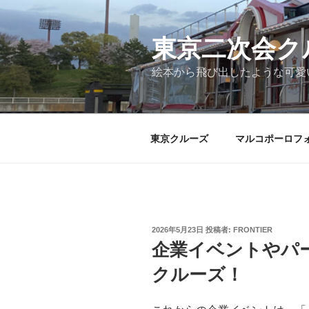
コ
ン
テ
東京二次会ク
ン
絵本から飛び出したような可愛
ツ
へ
ス
キ
東京クルーズ
マルコポーロフ
ッ
プ
投
2026年5月23日
投稿者:
FRONTIER
稿
企業イベントやパ
日:
クルーズ！