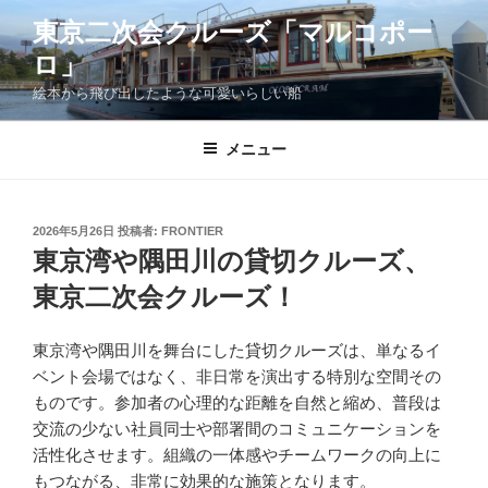
コ
東京二次会クルーズ「マルコポー
ン
ロ」
テ
ン
絵本から飛び出したような可愛いらしい船
ツ
へ
メニュー
ス
キ
ッ
投
2026年5月26日
投稿者:
FRONTIER
プ
稿
東京湾や隅田川の貸切クルーズ、
日:
東京二次会クルーズ！
東京湾や隅田川を舞台にした貸切クルーズは、単なるイ
ベント会場ではなく、非日常を演出する特別な空間その
ものです。参加者の心理的な距離を自然と縮め、普段は
交流の少ない社員同士や部署間のコミュニケーションを
活性化させます。組織の一体感やチームワークの向上に
もつながる、非常に効果的な施策となります。