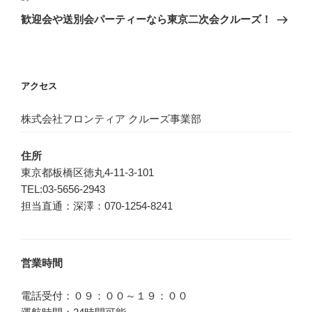
ゲ
の
歓迎会や送別会パーティーなら東京二次会クルーズ！
投
ー
稿
シ
ョ
アクセス
ン
株式会社フロンティア クルーズ事業部
住所
東京都板橋区徳丸4-11-3-101
TEL:03-5656-2943
担当直通：深澤：070-1254-8241
営業時間
電話受付：０９：００～１９：００