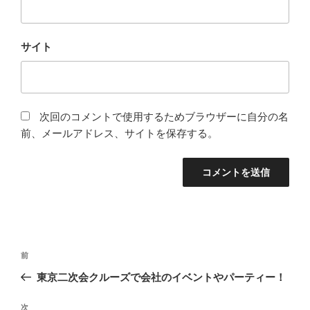
サイト
次回のコメントで使用するためブラウザーに自分の名
前、メールアドレス、サイトを保存する。
投
前
前
稿
の
東京二次会クルーズで会社のイベントやパーティー！
ナ
投
ビ
稿
次
次