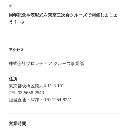
ゲ
次
次
の
ー
周年記念や表彰式を東京二次会クルーズで開催しましょ
投
シ
う！
稿
ョ
ン
アクセス
株式会社フロンティア クルーズ事業部
住所
東京都板橋区徳丸4-11-3-101
TEL:03-5656-2943
担当直通：深澤：070-1254-8241
営業時間