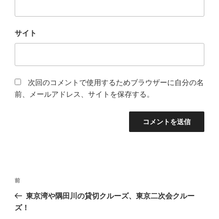
サイト
次回のコメントで使用するためブラウザーに自分の名
前、メールアドレス、サイトを保存する。
投
前
前
稿
の
東京湾や隅田川の貸切クルーズ、東京二次会クルー
ナ
投
ズ！
ビ
稿