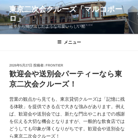
コ
東京二次会クルーズ「マルコポー
ン
ロ」
テ
ン
絵本から飛び出したような可愛いらしい船
ツ
へ
メニュー
ス
キ
ッ
投
2026年5月27日
投稿者:
FRONTIER
プ
稿
歓迎会や送別会パーティーなら東
日:
京二次会クルーズ！
営業の観点から見ても、東京貸切クルーズは「記憶に残
る体験」を提供できる点で大きな強みがあります。例え
ば、歓迎会や送別会では、新たな門出やこれまでの感謝
を伝える大切な機会となりますが、一般的な飲食店では
どうしても印象が薄くなりがちです。歓迎会や送別会な
ら東京二次会クルーズ！