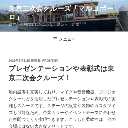
コ
東京二次会クルーズ「マルコポー
ン
ロ」
テ
ン
絵本から飛び出したような可愛いらしい船
ツ
へ
メニュー
ス
キ
ッ
投
2026年5月31日
投稿者:
FRONTIER
プ
稿
プレゼンテーションや表彰式は東
日:
京二次会クルーズ！
船内設備も充実しており、マイクや音響機器、プロジェ
クターなどを活用したプレゼンテーションや表彰式の実
施もスムーズです。ステージの設置や装飾のカスタマイ
ズも可能なため、企業カラーやイベントテーマに合わせ
た空間づくりが実現できます。こうした柔軟性は、他の
会場にはない大きなメリットです。