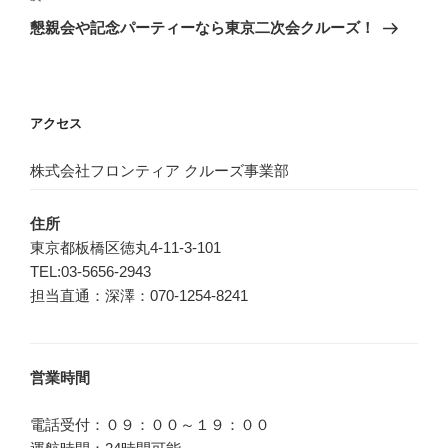
ゲ
の
懇親会や記念パーティーなら東京二次会クルーズ！
投
ー
稿
シ
ョ
アクセス
ン
株式会社フロンティア クルーズ事業部
住所
東京都板橋区徳丸4-11-3-101
TEL:03-5656-2943
担当直通：深澤：070-1254-8241
営業時間
電話受付：０９：００～１９：００