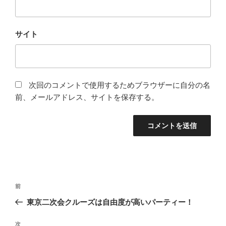
サイト
次回のコメントで使用するためブラウザーに自分の名
前、メールアドレス、サイトを保存する。
投
前
前
稿
の
東京二次会クルーズは自由度が高いパーティー！
ナ
投
ビ
稿
次
次