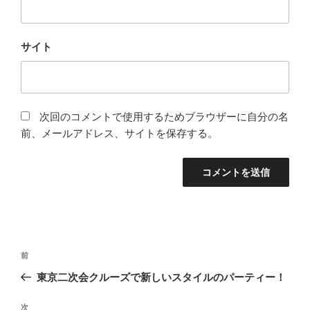
サイト
次回のコメントで使用するためブラウザーに自分の名
前、メールアドレス、サイトを保存する。
投
前
前
稿
の
東京二次会クルーズで新しいスタイルのパーティー！
ナ
投
ビ
稿
次
次