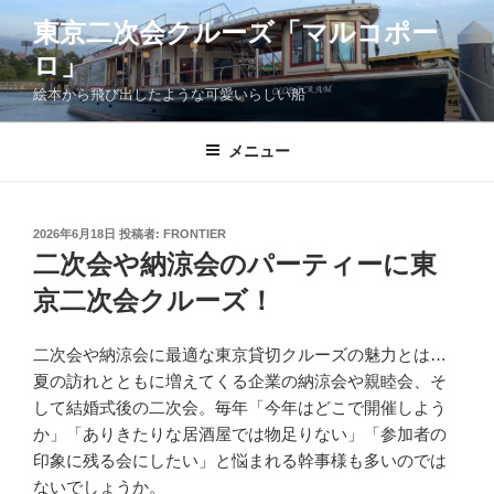
コ
東京二次会クルーズ「マルコポー
ン
ロ」
テ
ン
絵本から飛び出したような可愛いらしい船
ツ
へ
メニュー
ス
キ
ッ
投
2026年6月18日
投稿者:
FRONTIER
プ
稿
二次会や納涼会のパーティーに東
日:
京二次会クルーズ！
二次会や納涼会に最適な東京貸切クルーズの魅力とは…
夏の訪れとともに増えてくる企業の納涼会や親睦会、そ
して結婚式後の二次会。毎年「今年はどこで開催しよう
か」「ありきたりな居酒屋では物足りない」「参加者の
印象に残る会にしたい」と悩まれる幹事様も多いのでは
ないでしょうか。