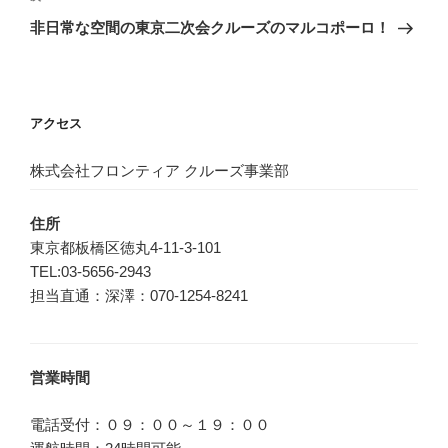
ゲ
の
非日常な空間の東京二次会クルーズのマルコポーロ！
投
ー
稿
シ
ョ
アクセス
ン
株式会社フロンティア クルーズ事業部
住所
東京都板橋区徳丸4-11-3-101
TEL:03-5656-2943
担当直通：深澤：070-1254-8241
営業時間
電話受付：０９：００～１９：００