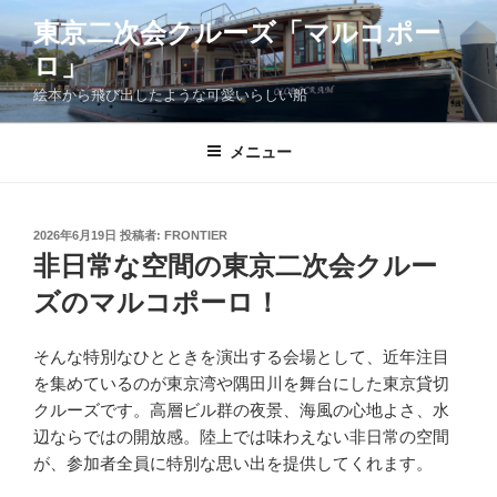
コ
東京二次会クルーズ「マルコポー
ン
ロ」
テ
ン
絵本から飛び出したような可愛いらしい船
ツ
へ
メニュー
ス
キ
ッ
投
2026年6月19日
投稿者:
FRONTIER
プ
稿
非日常な空間の東京二次会クルー
日:
ズのマルコポーロ！
そんな特別なひとときを演出する会場として、近年注目
を集めているのが東京湾や隅田川を舞台にした東京貸切
クルーズです。高層ビル群の夜景、海風の心地よさ、水
辺ならではの開放感。陸上では味わえない非日常の空間
が、参加者全員に特別な思い出を提供してくれます。