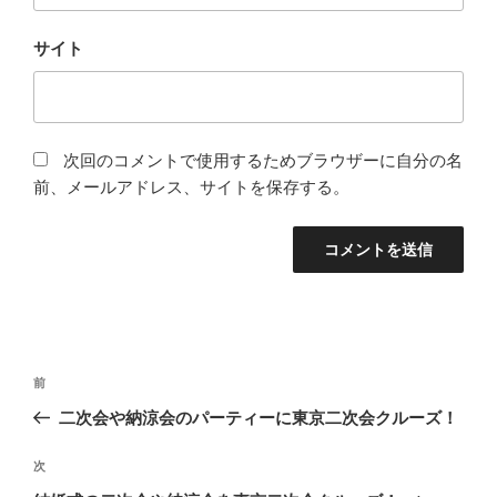
サイト
次回のコメントで使用するためブラウザーに自分の名
前、メールアドレス、サイトを保存する。
投
前
前
稿
の
二次会や納涼会のパーティーに東京二次会クルーズ！
ナ
投
ビ
稿
次
次
ゲ
の