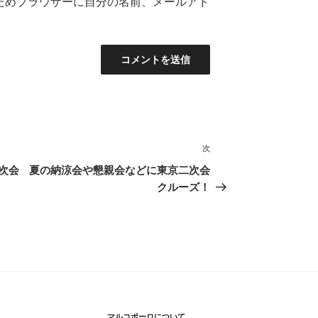
ためブラウザーに自分の名前、メールアド
次
次
の
次会
夏の納涼会や懇親会などに東京二次会
投
クルーズ！
稿
マルコポーロについて