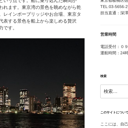
東京都板橋区徳丸4
という点です。船に乗り込んだ瞬間か
TEL:03-5656-
われます。東京湾の景色を眺めながら乾
担当直通：深澤：0
。レインボーブリッジやお台場、東京タ
代表する景色を船上から楽しめる贅沢
力です。
営業時間
電話受付：０
運航時間：24
検索
検
索:
このサイトについ
ここには、自