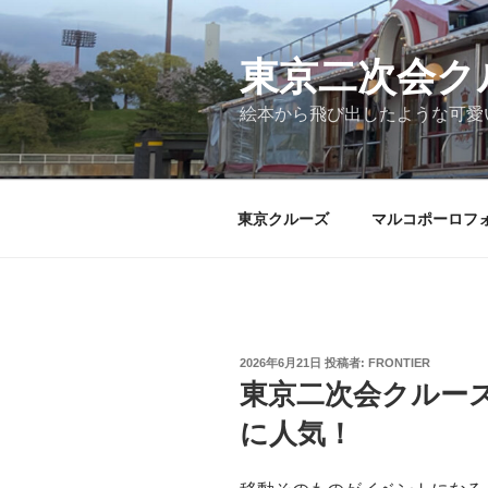
コ
ン
テ
東京二次会ク
ン
絵本から飛び出したような可愛
ツ
へ
ス
キ
東京クルーズ
マルコポーロフ
ッ
プ
投
2026年6月21日
投稿者:
FRONTIER
稿
東京二次会クルー
日:
に人気！