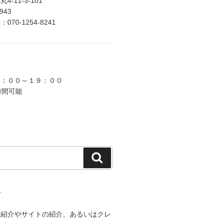
-11-3-101
2943
70-1254-8241
９：００～１９：００
時間可能
検
索
て
己紹介やサイトの紹介、あるいはクレ