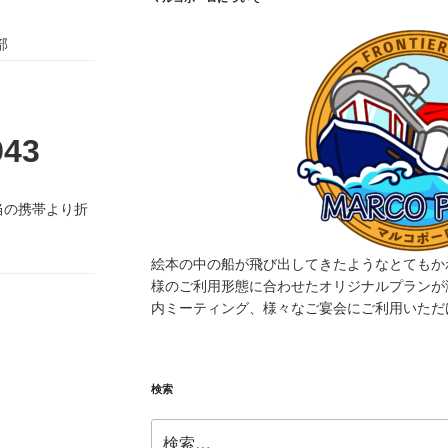
部
943
当の携帯より折
絵本の中の船が飛び出してきたようなとてもか
様のご利用形態に合わせたオリジナルプランが
内ミーティング、様々なご宴会にご利用いただ
検索
検