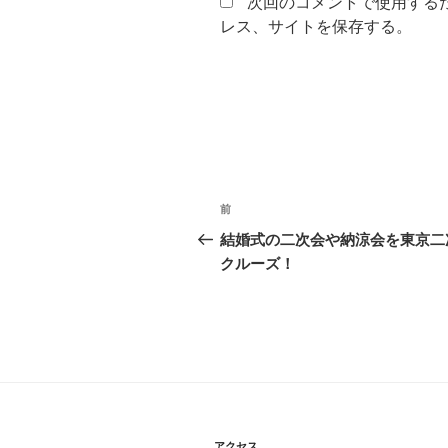
次回のコメントで使用する
レス、サイトを保存する。
投
前
前
稿
の
結婚式の二次会や納涼会を東京二
投
クルーズ！
ナ
稿
ビ
ゲ
ー
シ
アクセス