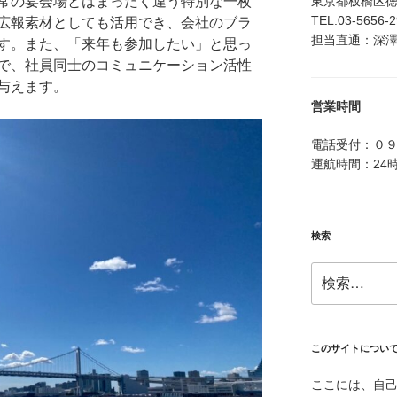
東京都板橋区徳丸4
常の宴会場とはまったく違う特別な一枚
TEL:03-5656-
広報素材としても活用でき、会社のブラ
担当直通：深澤：0
す。また、「来年も参加したい」と思っ
で、社員同士のコミュニケーション活性
与えます。
営業時間
電話受付：０
運航時間：24
検索
検
索:
このサイトについ
ここには、自