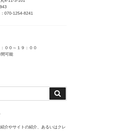
-11-3-101
2943
70-1254-8241
９：００～１９：００
時間可能
検
索
て
己紹介やサイトの紹介、あるいはクレ