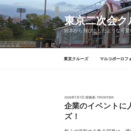
コ
ン
テ
東京二次会ク
ン
絵本から飛び出したような可愛
ツ
へ
ス
キ
東京クルーズ
マルコポーロフ
ッ
プ
投
2026年7月7日
投稿者:
FRONTIER
稿
企業のイベントに
日:
ズ！