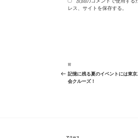
次回のコメントで使用する
レス、サイトを保存する。
投
前
前
稿
の
記憶に残る夏のイベントには東京
投
会クルーズ！
ナ
稿
ビ
ゲ
ー
シ
アクセス