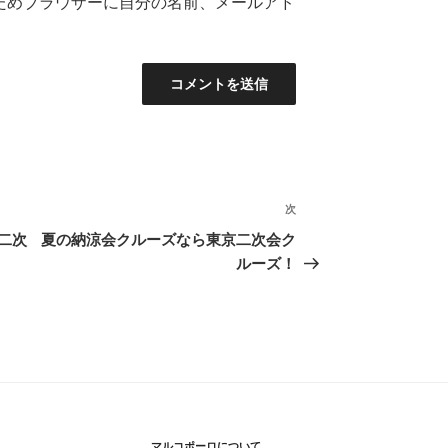
ためブラウザーに自分の名前、メールアド
次
次
の
二次
夏の納涼会クルーズなら東京二次会ク
投
ルーズ！
稿
マルコポーロについて