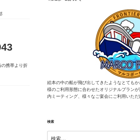
部
943
当の携帯より折
絵本の中の船が飛び出してきたようなとてもか
様のご利用形態に合わせたオリジナルプランが
内ミーティング、様々なご宴会にご利用いただ
検索
検