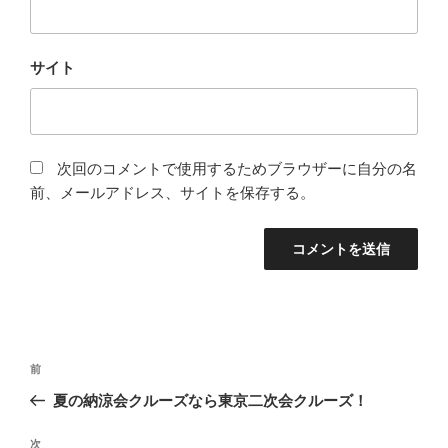
サイト
次回のコメントで使用するためブラウザーに自分の名
前、メールアドレス、サイトを保存する。
投
前
前
稿
の
夏の納涼会クルーズなら東京二次会クルーズ！
ナ
投
ビ
稿
次
次