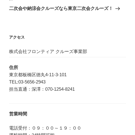
ゲ
の
二次会や納涼会クルーズなら東京二次会クルーズ！
投
ー
稿
シ
ョ
アクセス
ン
株式会社フロンティア クルーズ事業部
住所
東京都板橋区徳丸4-11-3-101
TEL:03-5656-2943
担当直通：深澤：070-1254-8241
営業時間
電話受付：０９：００～１９：００