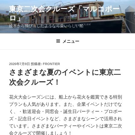
コ
東京二次会クルーズ「マルコポー
ン
ロ」
テ
ン
絵本から飛び出したような可愛いらしい船
ツ
へ
メニュー
ス
キ
ッ
投
2026年7月9日
投稿者:
FRONTIER
プ
稿
さまざまな夏のイベントに東京二
日:
次会クルーズ！
花火大会シーズンには、船上から花火を鑑賞できる特別
プランも人気があります。また、企業イベントだけでな
く、・歓送迎会・同窓会・誕生日パーティー・プロポー
ズ・記念日イベントなど、さまざまなシーンで活用され
ています。さまざまなパーティーやイベントは東京二次
会クルーズで開催しましょう！