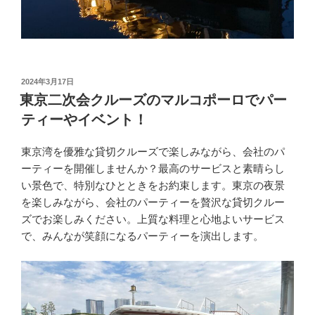
投
2024年3月17日
稿
東京二次会クルーズのマルコポーロでパー
日:
ティーやイベント！
東京湾を優雅な貸切クルーズで楽しみながら、会社のパ
ーティーを開催しませんか？最高のサービスと素晴らし
い景色で、特別なひとときをお約束します。東京の夜景
を楽しみながら、会社のパーティーを贅沢な貸切クルー
ズでお楽しみください。上質な料理と心地よいサービス
で、みんなが笑顔になるパーティーを演出します。