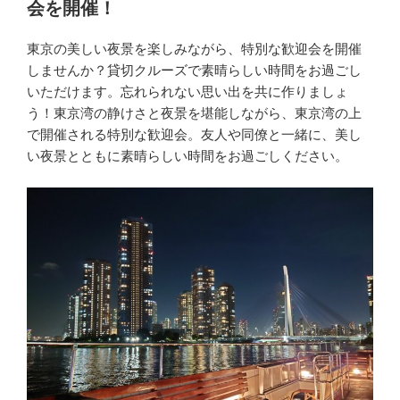
会を開催！
東京の美しい夜景を楽しみながら、特別な歓迎会を開催
しませんか？貸切クルーズで素晴らしい時間をお過ごし
いただけます。忘れられない思い出を共に作りましょ
う！東京湾の静けさと夜景を堪能しながら、東京湾の上
で開催される特別な歓迎会。友人や同僚と一緒に、美し
い夜景とともに素晴らしい時間をお過ごしください。