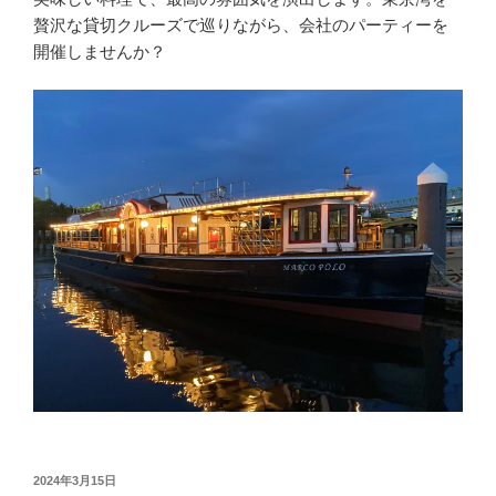
贅沢な貸切クルーズで巡りながら、会社のパーティーを
開催しませんか？
投
2024年3月15日