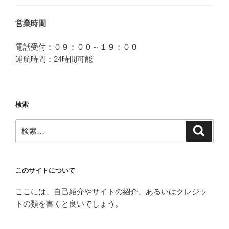
営業時間
電話受付：０９：００～１９：００
運航時間：24時間可能
検索
検
検
索
索:
このサイトについて
ここには、自己紹介やサイトの紹介、あるいはクレジッ
トの類を書くと良いでしょう。