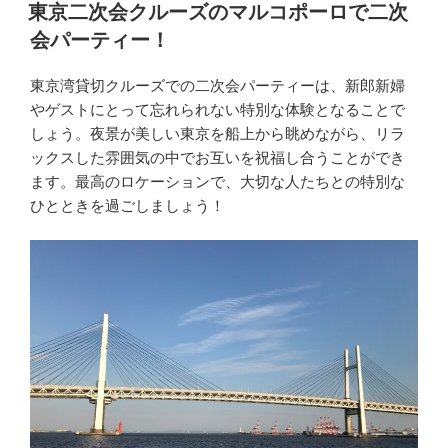
稿
東京二次会クルーズのマルコポーロで二次
日:
会パーティー！
東京湾貸切クルーズでの二次会パーティーは、新郎新婦
やゲストにとって忘れられない特別な体験となることで
しょう。夜景が美しい東京を船上から眺めながら、リラ
ックスした雰囲気の中でお互いを祝福し合うことができ
ます。最高のロケーションで、大切な人たちとの特別な
ひとときを過ごしましょう！