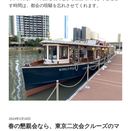
す時間は、都会の喧騒を忘れさせてくれます。
投
2024年3月18日
稿
春の懇親会なら、東京二次会クルーズのマ
日: