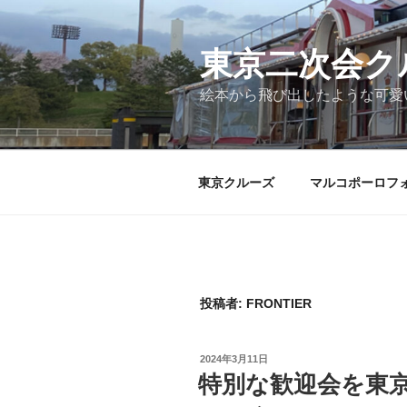
コ
ン
テ
東京二次会ク
ン
絵本から飛び出したような可愛
ツ
へ
ス
キ
東京クルーズ
マルコポーロフ
ッ
プ
投稿者:
FRONTIER
投
2024年3月11日
稿
特別な歓迎会を東
日: