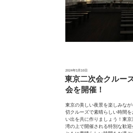
投
2024年3月10日
稿
東京二次会クルー
日:
会を開催！
東京の美しい夜景を楽しみなが
切クルーズで素晴らしい時間を
い出を共に作りましょう！東京
湾の上で開催される特別な歓迎