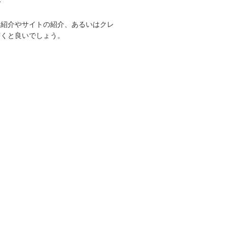
て
己紹介やサイトの紹介、あるいはクレ
書くと良いでしょう。