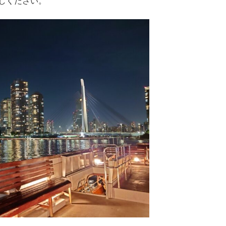
しください。